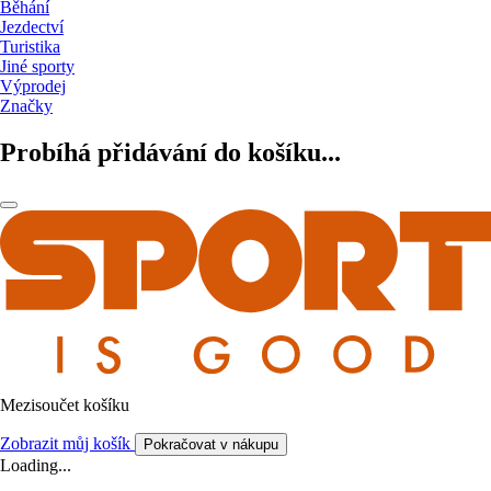
Běhání
Jezdectví
Turistika
Jiné sporty
Výprodej
Značky
Probíhá přidávání do košíku...
Mezisoučet košíku
Zobrazit můj košík
Pokračovat v nákupu
Loading...