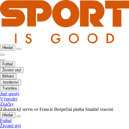
Hledat
Fotbal
Životní styl
Běhání
Jezdectví
Turistika
Jiné sporty
Výprodej
Značky
Zákaznický servis ve Francie
Bezpečná platba
Snadné vracení
Hledat
Fotbal
Životní styl