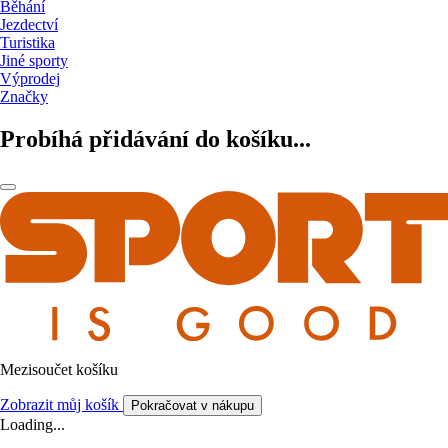
Běhání
Jezdectví
Turistika
Jiné sporty
Výprodej
Značky
Probíhá přidávání do košíku...
Mezisoučet košíku
Zobrazit můj košík
Pokračovat v nákupu
Loading...