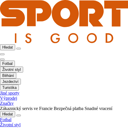
Hledat
Fotbal
Životní styl
Běhání
Jezdectví
Turistika
Jiné sporty
Výprodej
Značky
Zákaznický servis ve Francie
Bezpečná platba
Snadné vracení
Hledat
Fotbal
Životní styl