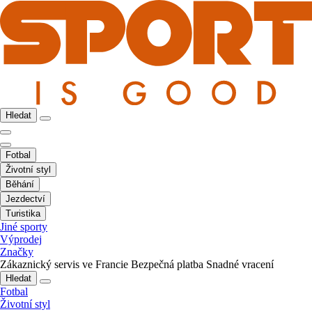
Hledat
Fotbal
Životní styl
Běhání
Jezdectví
Turistika
Jiné sporty
Výprodej
Značky
Zákaznický servis ve Francie
Bezpečná platba
Snadné vracení
Hledat
Fotbal
Životní styl