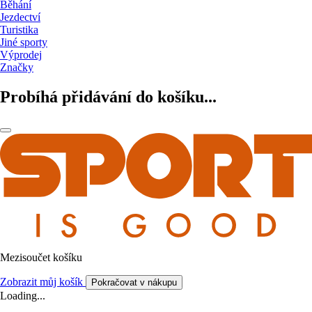
Běhání
Jezdectví
Turistika
Jiné sporty
Výprodej
Značky
Probíhá přidávání do košíku...
Mezisoučet košíku
Zobrazit můj košík
Pokračovat v nákupu
Loading...