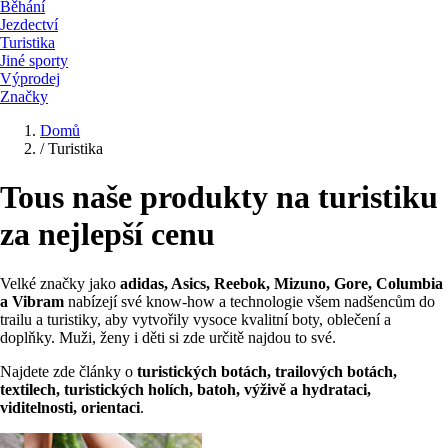
Běhání
Jezdectví
Turistika
Jiné sporty
Výprodej
Značky
Domů
/
Turistika
Tous naše produkty na turistiku
za nejlepší cenu
Velké značky jako
adidas, Asics, Reebok, Mizuno, Gore, Columbia
a Vibram
nabízejí své know-how a technologie všem nadšencům do
trailu a turistiky, aby vytvořily vysoce kvalitní boty, oblečení a
doplňky. Muži, ženy i děti si zde určitě najdou to své.
Najdete zde články o
turistických botách, trailových botách,
textilech, turistických holích, batoh, výživě a hydrataci,
viditelnosti, orientaci
.