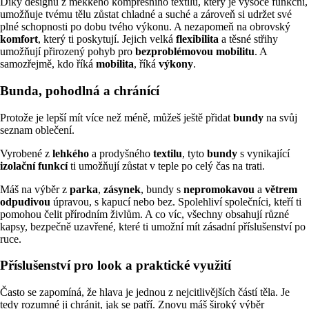
Díky designu z měkkého kompresního textilu, který je vysoce funkční,
umožňuje tvému tělu zůstat chladné a suché a zároveň si udržet své
plné schopnosti po dobu tvého výkonu. A nezapomeň na obrovský
komfort
, který ti poskytují. Jejich velká
flexibilita
a těsné střihy
umožňují přirozený pohyb pro
bezproblémovou mobilitu
. A
samozřejmě, kdo říká
mobilita
, říká
výkony
.
Bunda, pohodlná a chránící
Protože je lepší mít více než méně, můžeš ještě přidat
bundy
na svůj
seznam oblečení.
Vyrobené z
lehkého
a prodyšného
textilu
, tyto
bundy
s vynikající
izolační funkcí
ti umožňují zůstat v teple po celý čas na trati.
Máš na výběr z
parka
,
zásynek
, bundy s
nepromokavou
a
větrem
odpudivou
úpravou, s kapucí nebo bez. Spolehliví společníci, kteří ti
pomohou čelit přírodním živlům. A co víc, všechny obsahují různé
kapsy, bezpečně uzavřené, které ti umožní mít zásadní příslušenství po
ruce.
Příslušenství pro look a praktické využití
Často se zapomíná, že hlava je jednou z nejcitlivějších částí těla. Je
tedy rozumné ji chránit, jak se patří. Znovu máš široký výběr