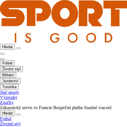
Hledat
Fotbal
Životní styl
Běhání
Jezdectví
Turistika
Jiné sporty
Výprodej
Značky
Zákaznický servis ve Francie
Bezpečná platba
Snadné vracení
Hledat
Fotbal
Životní styl