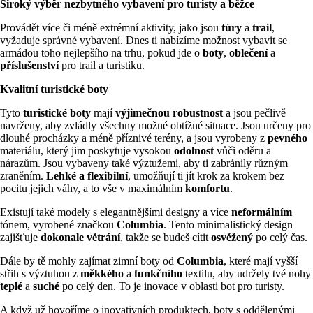
Široký výběr nezbytného vybavení pro turisty a běžce
Provádět více či méně extrémní aktivity, jako jsou
túry
a
trail
,
vyžaduje správné vybavení. Dnes ti nabízíme možnost vybavit se
armádou toho nejlepšího na trhu, pokud jde o
boty
,
oblečení
a
příslušenství
pro trail a turistiku.
Kvalitní turistické boty
Tyto
turistické boty
mají
výjimečnou robustnost
a jsou pečlivě
navrženy, aby zvládly všechny možné obtížné situace. Jsou určeny pro
dlouhé procházky a méně příznivé terény, a jsou vyrobeny z
pevného
materiálu, který jim poskytuje vysokou
odolnost
vůči oděru a
nárazům. Jsou vybaveny také výztužemi, aby ti zabránily různým
zraněním.
Lehké a flexibilní
, umožňují ti jít krok za krokem bez
pocitu jejich váhy, a to vše v maximálním
komfortu
.
Existují také modely s elegantnějšími designy a více
neformálním
tónem, vyrobené značkou
Columbia
. Tento minimalistický design
zajišťuje
dokonale větrání
, takže se budeš cítit
osvěžený
po celý čas.
Dále by tě mohly zajímat zimní boty od
Columbia
, které mají vyšší
střih s výztuhou z
měkkého
a
funkčního
textilu, aby udržely tvé nohy
teplé
a
suché
po celý den. To je inovace v oblasti bot pro turisty.
A když už hovoříme o inovativních produktech, boty s oddělenými