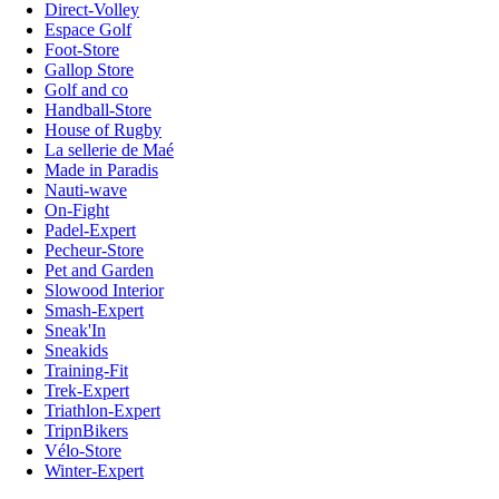
Direct-Volley
Espace Golf
Foot-Store
Gallop Store
Golf and co
Handball-Store
House of Rugby
La sellerie de Maé
Made in Paradis
Nauti-wave
On-Fight
Padel-Expert
Pecheur-Store
Pet and Garden
Slowood Interior
Smash-Expert
Sneak'In
Sneakids
Training-Fit
Trek-Expert
Triathlon-Expert
TripnBikers
Vélo-Store
Winter-Expert