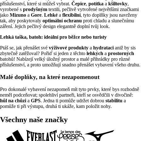
příslušenství, které si můžeš vybrat.
Čepice
,
potítka
a
kšiltovky
,
vyrobené s
prodyšným
textili, pečlivě vytvořené největšími značkami
jako
Mizuno
a
Gore
.
Lehké
a
flexibilní
, tyto doplňky jsou navrženy
tak, aby poskytovaly
optimální ochranu
proti chladu a slunečnímu
záření. Jejich pečlivý design elegantně doplní tvůj look.
Lehká taška, batoh: ideální pro běžce nebo turisty
Ptáš se, jak přenášet své
výživové produkty
a
hydrataci
aniž by sis
zbytečně zatěžoval? Pořiď si jeden z těchto
lehkých
a
prostorných
batohů! Nabízejí velký úložný prostor a malé přihrádky pro různé
příslušenství, a proto umožňují snadno přenášet vybavení všeho druhu.
Malé doplňky, na které nezapomenout
Pro dokonalé vybavení nezapomeň mít tyto prvky, které bys rozhodně
neměl podceňovat; spolehliví partneři, kteří se osvědčili v divočině:
hůl na chůzi
a
GPS
. Jedna ti pomůže udržet dobrou
stabilitu
a
pomůže ti při výstupu, druhá ti ukáže, kam položit nohy.
Všechny naše značky