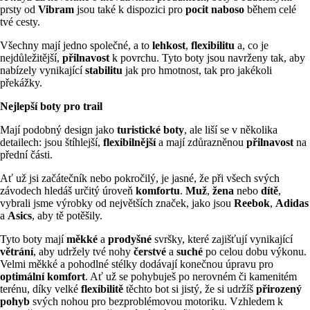
prsty od
Vibram
jsou také k dispozici pro
pocit naboso
během celé
tvé cesty.
Všechny mají jedno společné, a to
lehkost
,
flexibilitu
a, co je
nejdůležitější,
přilnavost
k povrchu. Tyto boty jsou navrženy tak, aby
nabízely vynikající
stabilitu
jak pro hmotnost, tak pro jakékoli
překážky.
Nejlepší boty pro trail
Mají podobný design jako
turistické boty
, ale liší se v několika
detailech: jsou štíhlejší,
flexibilnější
a mají zdůrazněnou
přilnavost
na
přední části.
Ať už jsi začátečník nebo pokročilý, je jasné, že při všech svých
závodech hledáš určitý úroveň
komfortu
.
Muž
,
žena
nebo
dítě
,
vybrali jsme výrobky od největších značek, jako jsou
Reebok
,
Adidas
a
Asics
, aby tě potěšily.
Tyto boty mají
měkké
a
prodyšné
svršky, které zajišťují vynikající
větrání
, aby udržely tvé nohy
čerstvé
a
suché
po celou dobu výkonu.
Velmi měkké a pohodlné stélky dodávají konečnou úpravu pro
optimální komfort
. Ať už se pohybuješ po nerovném či kamenitém
terénu, díky velké
flexibilitě
těchto bot si jistý, že si udržíš
přirozený
pohyb
svých nohou pro bezproblémovou motoriku. Vzhledem k