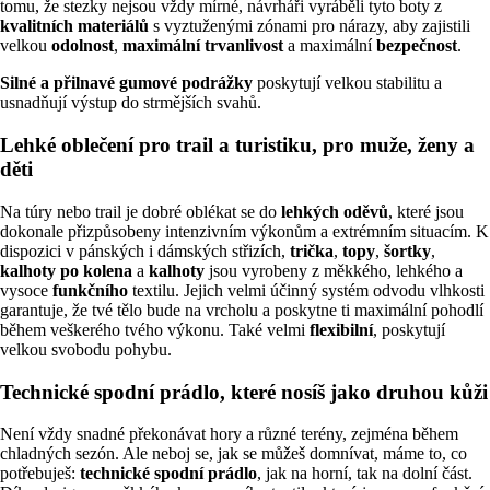
tomu, že stezky nejsou vždy mírné, návrháři vyráběli tyto boty z
kvalitních materiálů
s vyztuženými zónami pro nárazy, aby zajistili
velkou
odolnost
,
maximální
trvanlivost
a maximální
bezpečnost
.
Silné a přilnavé gumové podrážky
poskytují velkou stabilitu a
usnadňují výstup do strmějších svahů.
Lehké oblečení pro trail a turistiku, pro muže, ženy a
děti
Na túry nebo trail je dobré oblékat se do
lehkých oděvů
, které jsou
dokonale přizpůsobeny intenzivním výkonům a extrémním situacím. K
dispozici v pánských i dámských střizích,
trička
,
topy
,
šortky
,
kalhoty po kolena
a
kalhoty
jsou vyrobeny z měkkého, lehkého a
vysoce
funkčního
textilu. Jejich velmi účinný systém odvodu vlhkosti
garantuje, že tvé tělo bude na vrcholu a poskytne ti maximální pohodlí
během veškerého tvého výkonu. Také velmi
flexibilní
, poskytují
velkou svobodu pohybu.
Technické spodní prádlo, které nosíš jako druhou kůži
Není vždy snadné překonávat hory a různé terény, zejména během
chladných sezón. Ale neboj se, jak se můžeš domnívat, máme to, co
potřebuješ:
technické spodní prádlo
, jak na horní, tak na dolní část.