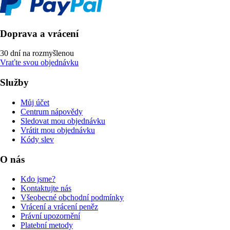
Doprava a vrácení
30 dní na rozmyšlenou
Vraťte svou objednávku
Služby
Můj účet
Centrum nápovědy
Sledovat mou objednávku
Vrátit mou objednávku
Kódy slev
O nás
Kdo jsme?
Kontaktujte nás
Všeobecné obchodní podmínky
Vrácení a vrácení peněz
Právní upozornění
Platební metody