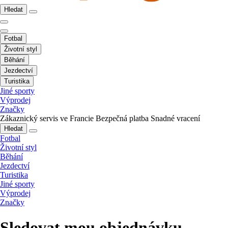
Hledat
Fotbal
Životní styl
Běhání
Jezdectví
Turistika
Jiné sporty
Výprodej
Značky
Zákaznický servis ve Francie
Bezpečná platba
Snadné vracení
Hledat
Fotbal
Životní styl
Běhání
Jezdectví
Turistika
Jiné sporty
Výprodej
Značky
Sledovat mou objednávku