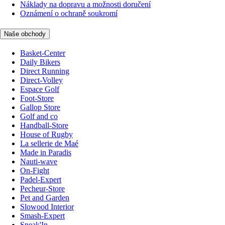
Náklady na dopravu a možnosti doručení
Oznámení o ochraně soukromí
Naše obchody
Basket-Center
Daily Bikers
Direct Running
Direct-Volley
Espace Golf
Foot-Store
Gallop Store
Golf and co
Handball-Store
House of Rugby
La sellerie de Maé
Made in Paradis
Nauti-wave
On-Fight
Padel-Expert
Pecheur-Store
Pet and Garden
Slowood Interior
Smash-Expert
Sneak'In