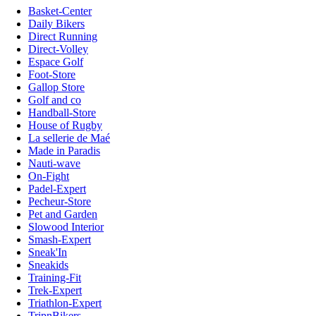
Basket-Center
Daily Bikers
Direct Running
Direct-Volley
Espace Golf
Foot-Store
Gallop Store
Golf and co
Handball-Store
House of Rugby
La sellerie de Maé
Made in Paradis
Nauti-wave
On-Fight
Padel-Expert
Pecheur-Store
Pet and Garden
Slowood Interior
Smash-Expert
Sneak'In
Sneakids
Training-Fit
Trek-Expert
Triathlon-Expert
TripnBikers