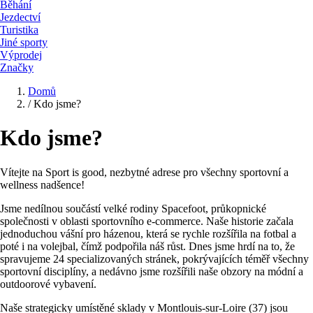
Běhání
Jezdectví
Turistika
Jiné sporty
Výprodej
Značky
Domů
/
Kdo jsme?
Kdo jsme?
Vítejte na Sport is good, nezbytné adrese pro všechny sportovní a
wellness nadšence!
Jsme nedílnou součástí velké rodiny Spacefoot, průkopnické
společnosti v oblasti sportovního e-commerce. Naše historie začala
jednoduchou vášní pro házenou, která se rychle rozšířila na fotbal a
poté i na volejbal, čímž podpořila náš růst. Dnes jsme hrdí na to, že
spravujeme 24 specializovaných stránek, pokrývajících téměř všechny
sportovní disciplíny, a nedávno jsme rozšířili naše obzory na módní a
outdoorové vybavení.
Naše strategicky umístěné sklady v Montlouis-sur-Loire (37) jsou