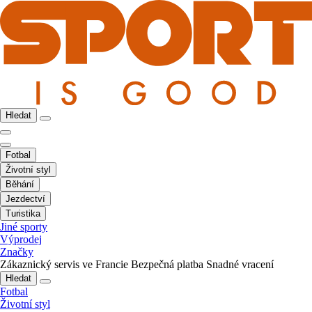
Hledat
Fotbal
Životní styl
Běhání
Jezdectví
Turistika
Jiné sporty
Výprodej
Značky
Zákaznický servis ve Francie
Bezpečná platba
Snadné vracení
Hledat
Fotbal
Životní styl