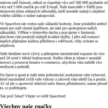
srdcem naší činnosti, odkud se expeduje více než 500 000 produktů od
více než 5 000 značek po celé Evropě. Naše kanceláře v Paříži jsou
domovem týmu oddaných odborníků, kteří neustále usilují o zlepšení
vašeho zážitku z online nakupování.
Ve Spacefoot nás vedou naše základní hodnoty. Jsme poháněni ambicí
nejen pro naši vlastní úspěšnost, ale také pro spokojenost našich
zákazníků. Věříme v týmového ducha a pracujeme v harmonii,
abychom vám poskytli nejlepší kvalitní služby. I přes náš rostoucí
úspěch přijímáme každou příležitost s vděčností, vždy ochotni se
zlepšovat.
Stále hledáme nové výzvy a plánujeme mezinárodní expanze do více
než 20 zemí v blízké budoucnosti. Naším cílem je zůstat v neustálé
inovaci a posouvat hranice e-commerce, abychom vám nabídli více
možností a pohodlí.
Na Sport is good je naše mise jednoduchá: poskytnout vám vybavení,
které maximálně zvýší vaše výkony a zároveň vám ušetří čas a peníze.
Ať už jde o sportovní oblečení nebo fitness příslušenství, máme přesně
to, co potřebujete.
Tak proč čekat? Vítejte ve světě Spacefoot!
Všechny naše značky