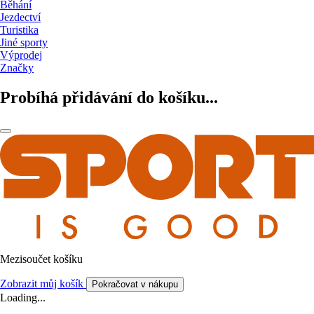
Běhání
Jezdectví
Turistika
Jiné sporty
Výprodej
Značky
Probíhá přidávání do košíku...
Mezisoučet košíku
Zobrazit můj košík
Pokračovat v nákupu
Loading...