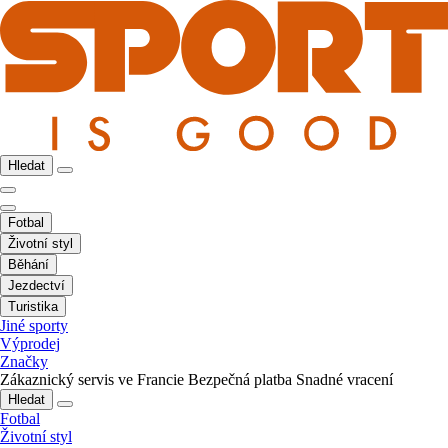
Hledat
Fotbal
Životní styl
Běhání
Jezdectví
Turistika
Jiné sporty
Výprodej
Značky
Zákaznický servis ve Francie
Bezpečná platba
Snadné vracení
Hledat
Fotbal
Životní styl