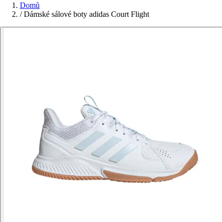
Domů
/
Dámské sálové boty adidas Court Flight