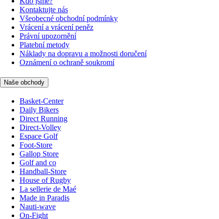
Kdo jsme?
Kontaktujte nás
Všeobecné obchodní podmínky
Vrácení a vrácení peněz
Právní upozornění
Platební metody
Náklady na dopravu a možnosti doručení
Oznámení o ochraně soukromí
Naše obchody
Basket-Center
Daily Bikers
Direct Running
Direct-Volley
Espace Golf
Foot-Store
Gallop Store
Golf and co
Handball-Store
House of Rugby
La sellerie de Maé
Made in Paradis
Nauti-wave
On-Fight