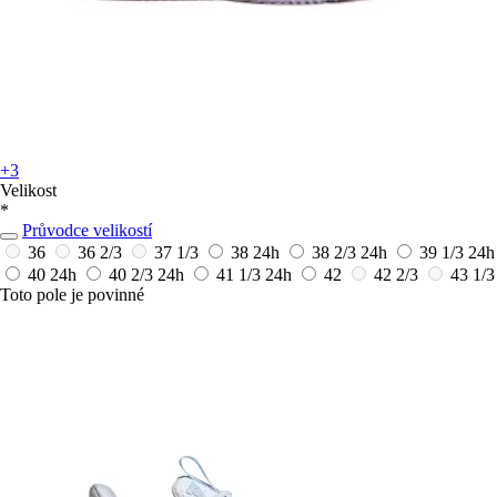
+3
Velikost
*
Průvodce velikostí
36
36 2/3
37 1/3
38
24h
38 2/3
24h
39 1/3
24h
40
24h
40 2/3
24h
41 1/3
24h
42
42 2/3
43 1/3
Toto pole je povinné