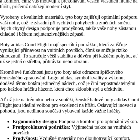
a komfort, čímž vás motivují k překonávání vašich vlastních hranic na
hřišti, přičemž nabízejí moderní styl.
Vyrobeny z kvalitních materiálů, tyto boty zajišťují optimální podporu
vaší nohy, což je zásadní při rychlých pohybech a změnách směru.
Jejich chytrý design podporuje prodyšnost, takže vaše nohy zůstanou
chladné i během nejintenzivnějších zápasů.
Boty adidas Court Flight mají speciální podrážku, která zajišťuje
vynikající přilnavost na vnitřních površích, čímž se snižuje riziko
sklouznutí. To zaručuje větší stabilitu a důvěru při každém pohybu, ať
už se jedná o střelbu, přihrávku nebo obranu.
Kromě své funkčnosti jsou tyto boty také odrazem špičkového
řemeslného zpracování. Logo adidas, symbol kvality a výkonu,
dodává těmto botám jedinečný nádech, což je činí nepostradatelnými
pro každou hráčku házené, která chce skloubit styl a efektivitu.
Ať už jste na tréninku nebo v soutěži, ženské halové boty adidas Court
Flight jsou ideální volbou pro excelenci na hřišti. Oslavující inovaci a
pohodu, jsou nedílnou součástí vybavení každé vážné hráčky.
Ergonomický design:
Podpora a komfort pro optimální výkon.
Protiprokluzová podrážka:
Výjimečná trakce na vnitřních
površích.
Prodyšnost:
Vzdušné materiály pro dlouhotrvající komfort.