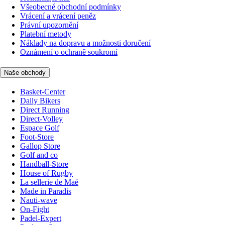
Všeobecné obchodní podmínky
Vrácení a vrácení peněz
Právní upozornění
Platební metody
Náklady na dopravu a možnosti doručení
Oznámení o ochraně soukromí
Naše obchody
Basket-Center
Daily Bikers
Direct Running
Direct-Volley
Espace Golf
Foot-Store
Gallop Store
Golf and co
Handball-Store
House of Rugby
La sellerie de Maé
Made in Paradis
Nauti-wave
On-Fight
Padel-Expert