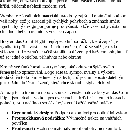
a komfort, čímž vás motivují k překonávání vašich vlastních hranic na
hřišti, přičemž nabízejí moderní styl.
Vyrobeny z kvalitních materiálů, tyto boty zajišťují optimální podporu
vaší nohy, což je zásadní při rychlých pohybech a změnách směru.
Jejich chytrý design podporuje prodyšnost, takže vaše nohy zůstanou
chladné i během nejintenzivnějších zápasů.
Boty adidas Court Flight mají speciální podrážku, která zajišťuje
vynikající přilnavost na vnitřních površích, čímž se snižuje riziko
sklouznutí. To zaručuje větší stabilitu a důvěru při každém pohybu, ať
už se jedná o střelbu, přihrávku nebo obranu.
Kromě své funkčnosti jsou tyto boty také odrazem špičkového
řemeslného zpracování. Logo adidas, symbol kvality a výkonu,
dodává těmto botám jedinečný nádech, což je činí nepostradatelnými
pro každou hráčku házené, která chce skloubit styl a efektivitu.
Ať už jste na tréninku nebo v soutěži, ženské halové boty adidas Court
Flight jsou ideální volbou pro excelenci na hřišti. Oslavující inovaci a
pohodu, jsou nedílnou součástí vybavení každé vážné hráčky.
Ergonomický design:
Podpora a komfort pro optimální výkon.
Protiprokluzová podrážka:
Výjimečná trakce na vnitřních
površích.
Prodyšnost:
Vzdušné materiály pro dlouhotrvající komfort.