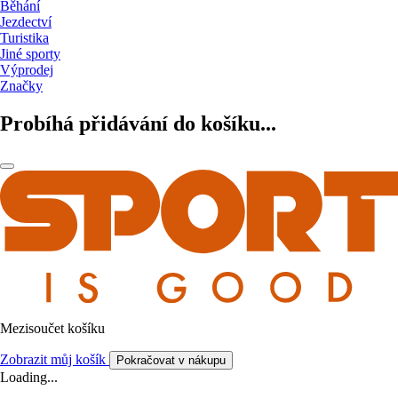
Běhání
Jezdectví
Turistika
Jiné sporty
Výprodej
Značky
Probíhá přidávání do košíku...
Mezisoučet košíku
Zobrazit můj košík
Pokračovat v nákupu
Loading...