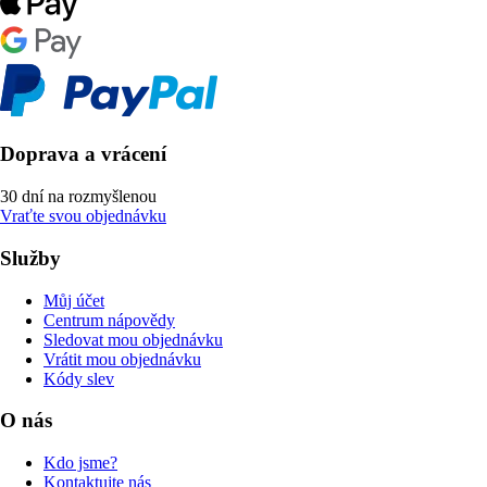
Doprava a vrácení
30 dní na rozmyšlenou
Vraťte svou objednávku
Služby
Můj účet
Centrum nápovědy
Sledovat mou objednávku
Vrátit mou objednávku
Kódy slev
O nás
Kdo jsme?
Kontaktujte nás