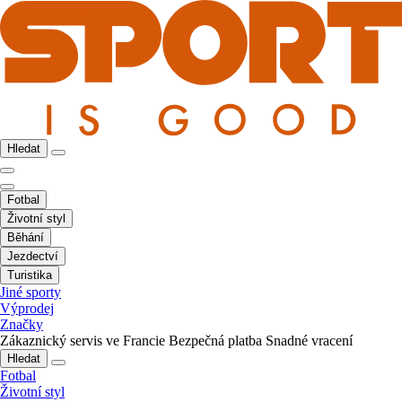
Hledat
Fotbal
Životní styl
Běhání
Jezdectví
Turistika
Jiné sporty
Výprodej
Značky
Zákaznický servis ve Francie
Bezpečná platba
Snadné vracení
Hledat
Fotbal
Životní styl