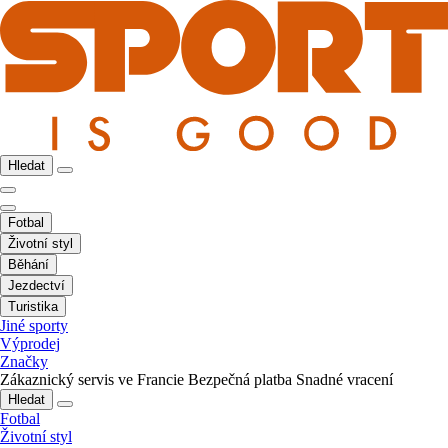
Hledat
Fotbal
Životní styl
Běhání
Jezdectví
Turistika
Jiné sporty
Výprodej
Značky
Zákaznický servis ve Francie
Bezpečná platba
Snadné vracení
Hledat
Fotbal
Životní styl