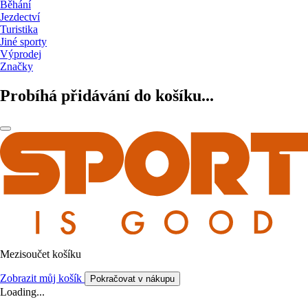
Běhání
Jezdectví
Turistika
Jiné sporty
Výprodej
Značky
Probíhá přidávání do košíku...
Mezisoučet košíku
Zobrazit můj košík
Pokračovat v nákupu
Loading...