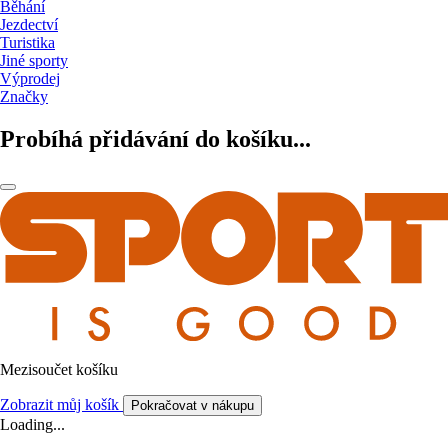
Běhání
Jezdectví
Turistika
Jiné sporty
Výprodej
Značky
Probíhá přidávání do košíku...
Mezisoučet košíku
Zobrazit můj košík
Pokračovat v nákupu
Loading...