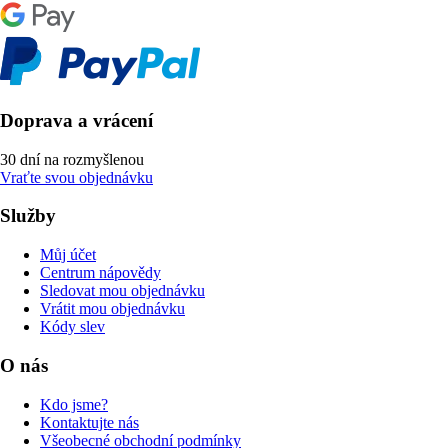
Doprava a vrácení
30 dní na rozmyšlenou
Vraťte svou objednávku
Služby
Můj účet
Centrum nápovědy
Sledovat mou objednávku
Vrátit mou objednávku
Kódy slev
O nás
Kdo jsme?
Kontaktujte nás
Všeobecné obchodní podmínky