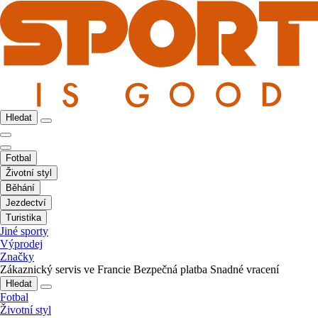
Hledat
Fotbal
Životní styl
Běhání
Jezdectví
Turistika
Jiné sporty
Výprodej
Značky
Zákaznický servis ve Francie
Bezpečná platba
Snadné vracení
Hledat
Fotbal
Životní styl