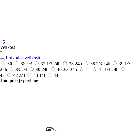
+5
Velikost
*
Průvodce velikostí
36
36 2/3
37 1/3
24h
38
24h
38 2/3
24h
39 1/3
24h
39 2/3
40
24h
40 2/3
24h
41
41 1/3
24h
42
42 2/3
43 1/3
44
Toto pole je povinné