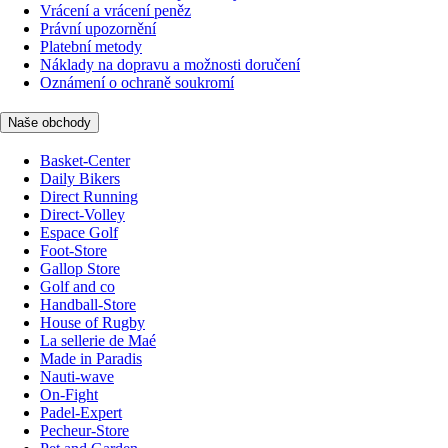
Vrácení a vrácení peněz
Právní upozornění
Platební metody
Náklady na dopravu a možnosti doručení
Oznámení o ochraně soukromí
Naše obchody
Basket-Center
Daily Bikers
Direct Running
Direct-Volley
Espace Golf
Foot-Store
Gallop Store
Golf and co
Handball-Store
House of Rugby
La sellerie de Maé
Made in Paradis
Nauti-wave
On-Fight
Padel-Expert
Pecheur-Store