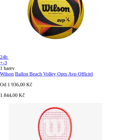
24h
+-3
1 barev
Wilson
Ballon Beach Volley Optx Avp Officiel
Od
1 936,00 Kč
1 844,00 Kč