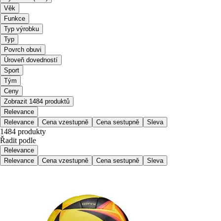
Věk
Funkce
Typ výrobku
Typ
Povrch obuvi
Úroveň dovedností
Sport
Tým
Ceny
Zobrazit 1484 produktů
Relevance
Relevance
Cena vzestupně
Cena sestupně
Sleva
1484 produkty
Řadit podle
Relevance
Relevance
Cena vzestupně
Cena sestupně
Sleva