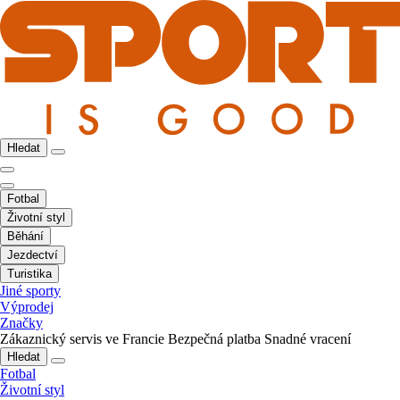
Hledat
Fotbal
Životní styl
Běhání
Jezdectví
Turistika
Jiné sporty
Výprodej
Značky
Zákaznický servis ve Francie
Bezpečná platba
Snadné vracení
Hledat
Fotbal
Životní styl