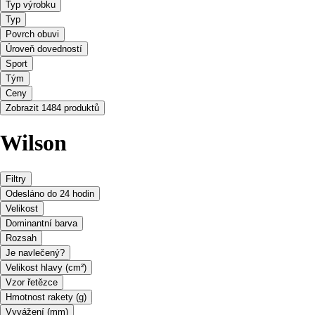
Typ výrobku
Typ
Povrch obuvi
Úroveň dovedností
Sport
Tým
Ceny
Zobrazit 1484 produktů
Wilson
Filtry
Odesláno do 24 hodin
Velikost
Dominantní barva
Rozsah
Je navlečený?
Velikost hlavy (cm²)
Vzor řetězce
Hmotnost rakety (g)
Vyvážení (mm)