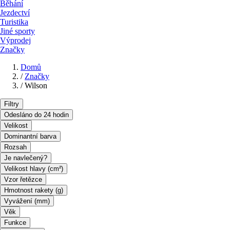
Běhání
Jezdectví
Turistika
Jiné sporty
Výprodej
Značky
Domů
/
Značky
/
Wilson
Filtry
Odesláno do 24 hodin
Velikost
Dominantní barva
Rozsah
Je navlečený?
Velikost hlavy (cm²)
Vzor řetězce
Hmotnost rakety (g)
Vyvážení (mm)
Věk
Funkce