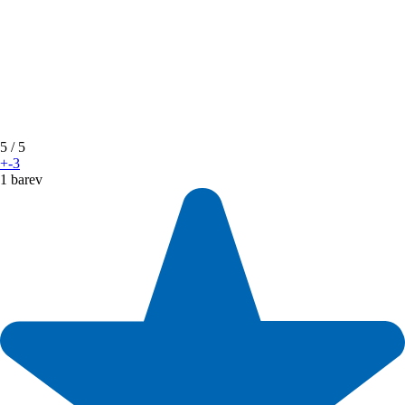
5
/ 5
+-3
1 barev