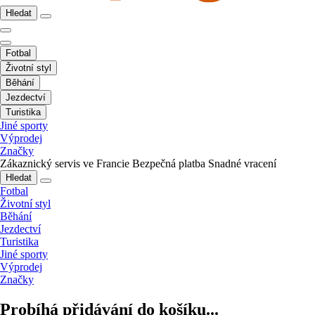
Hledat
Fotbal
Životní styl
Běhání
Jezdectví
Turistika
Jiné sporty
Výprodej
Značky
Zákaznický servis ve Francie
Bezpečná platba
Snadné vracení
Hledat
Fotbal
Životní styl
Běhání
Jezdectví
Turistika
Jiné sporty
Výprodej
Značky
Probíhá přidávání do košíku...