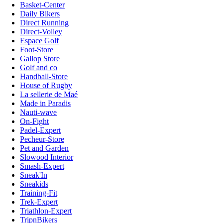
Basket-Center
Daily Bikers
Direct Running
Direct-Volley
Espace Golf
Foot-Store
Gallop Store
Golf and co
Handball-Store
House of Rugby
La sellerie de Maé
Made in Paradis
Nauti-wave
On-Fight
Padel-Expert
Pecheur-Store
Pet and Garden
Slowood Interior
Smash-Expert
Sneak'In
Sneakids
Training-Fit
Trek-Expert
Triathlon-Expert
TripnBikers