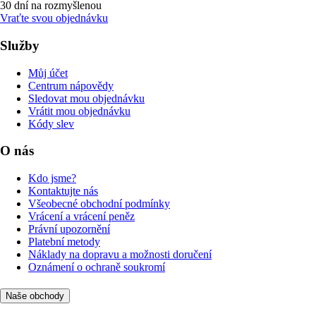
30 dní na rozmyšlenou
Vraťte svou objednávku
Služby
Můj účet
Centrum nápovědy
Sledovat mou objednávku
Vrátit mou objednávku
Kódy slev
O nás
Kdo jsme?
Kontaktujte nás
Všeobecné obchodní podmínky
Vrácení a vrácení peněz
Právní upozornění
Platební metody
Náklady na dopravu a možnosti doručení
Oznámení o ochraně soukromí
Naše obchody