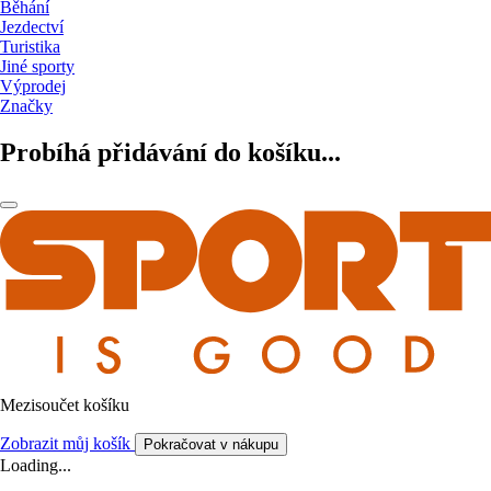
Běhání
Jezdectví
Turistika
Jiné sporty
Výprodej
Značky
Probíhá přidávání do košíku...
Mezisoučet košíku
Zobrazit můj košík
Pokračovat v nákupu
Loading...