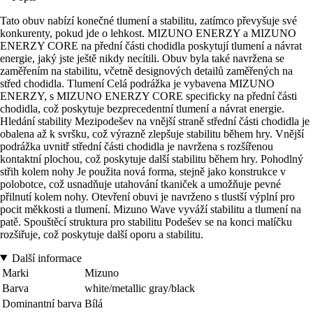
Tato obuv nabízí konečné tlumení a stabilitu, zatímco převyšuje své
konkurenty, pokud jde o lehkost. MIZUNO ENERZY a MIZUNO
ENERZY CORE na přední části chodidla poskytují tlumení a návrat
energie, jaký jste ještě nikdy necítili. Obuv byla také navržena se
zaměřením na stabilitu, včetně designových detailů zaměřených na
střed chodidla. Tlumení Celá podrážka je vybavena MIZUNO
ENERZY, s MIZUNO ENERZY CORE specificky na přední části
chodidla, což poskytuje bezprecedentní tlumení a návrat energie.
Hledání stability Mezipodešev na vnější straně střední části chodidla je
obalena až k svršku, což výrazně zlepšuje stabilitu během hry. Vnější
podrážka uvnitř střední části chodidla je navržena s rozšířenou
kontaktní plochou, což poskytuje další stabilitu během hry. Pohodlný
střih kolem nohy Je použita nová forma, stejně jako konstrukce v
polobotce, což usnadňuje utahování tkaniček a umožňuje pevné
přilnutí kolem nohy. Otevření obuvi je navrženo s tlustší výplní pro
pocit měkkosti a tlumení. Mizuno Wave vyváží stabilitu a tlumení na
patě. Spouštěcí struktura pro stabilitu Podešev se na konci malíčku
rozšiřuje, což poskytuje další oporu a stabilitu.
Další informace
Marki
Mizuno
Barva
white/metallic gray/black
Dominantní barva
Bílá