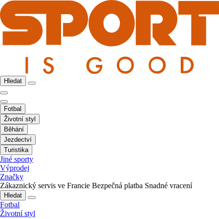
Hledat
Fotbal
Životní styl
Běhání
Jezdectví
Turistika
Jiné sporty
Výprodej
Značky
Zákaznický servis ve Francie
Bezpečná platba
Snadné vracení
Hledat
Fotbal
Životní styl