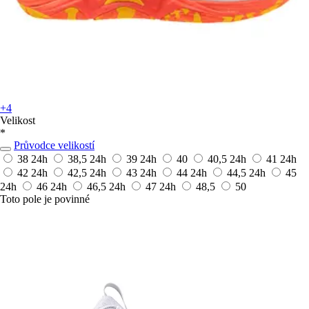
+4
Velikost
*
Průvodce velikostí
38
24h
38,5
24h
39
24h
40
40,5
24h
41
24h
42
24h
42,5
24h
43
24h
44
24h
44,5
24h
45
24h
46
24h
46,5
24h
47
24h
48,5
50
Toto pole je povinné