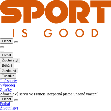
Hledat
Fotbal
Životní styl
Běhání
Jezdectví
Turistika
Jiné sporty
Výprodej
Značky
Zákaznický servis ve Francie
Bezpečná platba
Snadné vracení
Hledat
Fotbal
Životní styl