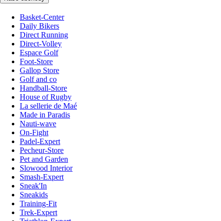
Basket-Center
Daily Bikers
Direct Running
Direct-Volley
Espace Golf
Foot-Store
Gallop Store
Golf and co
Handball-Store
House of Rugby
La sellerie de Maé
Made in Paradis
Nauti-wave
On-Fight
Padel-Expert
Pecheur-Store
Pet and Garden
Slowood Interior
Smash-Expert
Sneak'In
Sneakids
Training-Fit
Trek-Expert