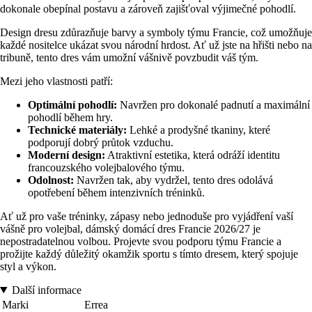
dokonale obepínal postavu a zároveň zajišťoval výjimečné pohodlí.
Design dresu zdůrazňuje barvy a symboly týmu Francie, což umožňuje
každé nositelce ukázat svou národní hrdost. Ať už jste na hřišti nebo na
tribuně, tento dres vám umožní vášnivě povzbudit váš tým.
Mezi jeho vlastnosti patří:
Optimální pohodlí:
Navržen pro dokonalé padnutí a maximální
pohodlí během hry.
Technické materiály:
Lehké a prodyšné tkaniny, které
podporují dobrý průtok vzduchu.
Moderní design:
Atraktivní estetika, která odráží identitu
francouzského volejbalového týmu.
Odolnost:
Navržen tak, aby vydržel, tento dres odolává
opotřebení během intenzivních tréninků.
Ať už pro vaše tréninky, zápasy nebo jednoduše pro vyjádření vaší
vášně pro volejbal, dámský domácí dres Francie 2026/27 je
nepostradatelnou volbou. Projevte svou podporu týmu Francie a
prožijte každý důležitý okamžik sportu s tímto dresem, který spojuje
styl a výkon.
Další informace
Marki
Errea