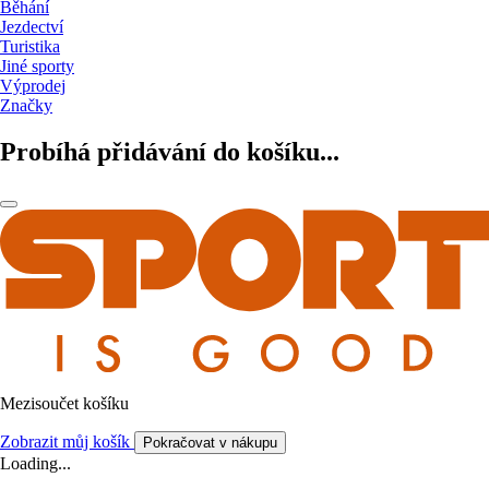
Běhání
Jezdectví
Turistika
Jiné sporty
Výprodej
Značky
Probíhá přidávání do košíku...
Mezisoučet košíku
Zobrazit můj košík
Pokračovat v nákupu
Loading...