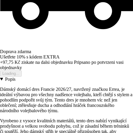
Doprava zdarma
Ušetřete 10%
s kódem
EXTRA
+97,75 Kč
ziskate na dalsi objednavku
Pripsano po potvrzeni vasi
objednavky
Loading...
Popis
Dámský domácí dres Francie 2026/27, navržený značkou Errea, je
ideální výbavou pro všechny nadšence volejbalu, kteří chtějí s stylem a
pohodlím podpořit svůj tým. Tento dres je mnohem víc než jen
oblečení; ztělesňuje ducha a odhodlání hráček francouzského
národního volejbalového týmu.
Vyrobeno z vysoce kvalitních materiálů, tento dres nabízí vynikající
prodyšnost a velkou svobodu pohybu, což je zásadní během tréninků
či soutěží. Jeho dámský střih je speciálně přizpůsoben tak, aby