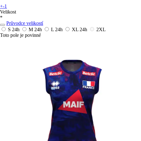
+-1
Velikost
*
Průvodce velikostí
S
24h
M
24h
L
24h
XL
24h
2XL
Toto pole je povinné