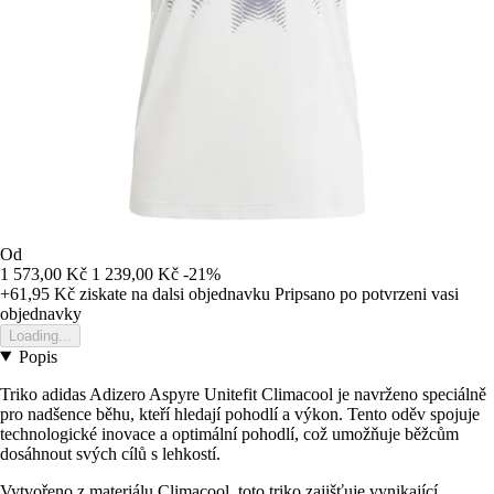
Od
1 573,00 Kč
1 239,00 Kč
-21%
+61,95 Kč
ziskate na dalsi objednavku
Pripsano po potvrzeni vasi
objednavky
Loading...
Popis
Triko adidas Adizero Aspyre Unitefit Climacool je navrženo speciálně
pro nadšence běhu, kteří hledají pohodlí a výkon. Tento oděv spojuje
technologické inovace a optimální pohodlí, což umožňuje běžcům
dosáhnout svých cílů s lehkostí.
Vytvořeno z materiálu Climacool, toto triko zajišťuje vynikající