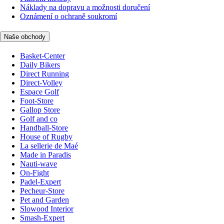
Náklady na dopravu a možnosti doručení
Oznámení o ochraně soukromí
Naše obchody
Basket-Center
Daily Bikers
Direct Running
Direct-Volley
Espace Golf
Foot-Store
Gallop Store
Golf and co
Handball-Store
House of Rugby
La sellerie de Maé
Made in Paradis
Nauti-wave
On-Fight
Padel-Expert
Pecheur-Store
Pet and Garden
Slowood Interior
Smash-Expert