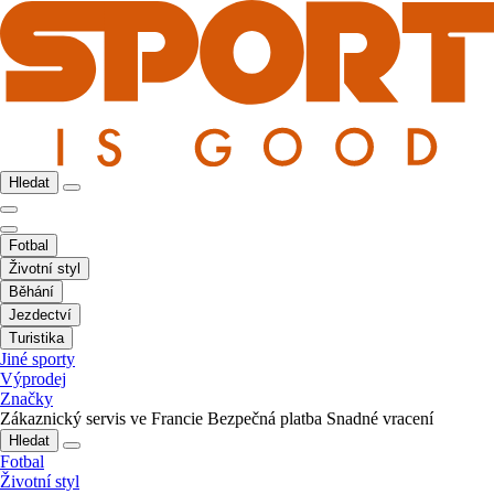
Hledat
Fotbal
Životní styl
Běhání
Jezdectví
Turistika
Jiné sporty
Výprodej
Značky
Zákaznický servis ve Francie
Bezpečná platba
Snadné vracení
Hledat
Fotbal
Životní styl