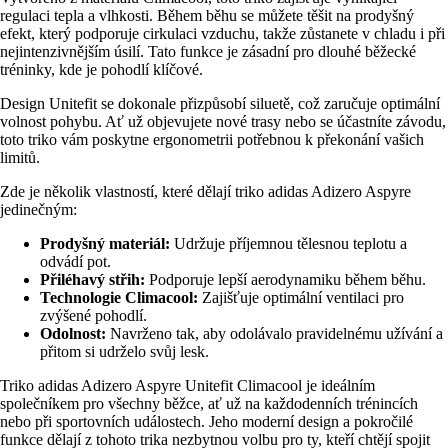
regulaci tepla a vlhkosti. Během běhu se můžete těšit na prodyšný
efekt, který podporuje cirkulaci vzduchu, takže zůstanete v chladu i při
nejintenzivnějším úsilí. Tato funkce je zásadní pro dlouhé běžecké
tréninky, kde je pohodlí klíčové.
Design Unitefit se dokonale přizpůsobí siluetě, což zaručuje optimální
volnost pohybu. Ať už objevujete nové trasy nebo se účastníte závodu,
toto triko vám poskytne ergonometrii potřebnou k překonání vašich
limitů.
Zde je několik vlastností, které dělají triko adidas Adizero Aspyre
jedinečným:
Prodyšný materiál:
Udržuje příjemnou tělesnou teplotu a
odvádí pot.
Přiléhavý střih:
Podporuje lepší aerodynamiku během běhu.
Technologie Climacool:
Zajišťuje optimální ventilaci pro
zvýšené pohodlí.
Odolnost:
Navrženo tak, aby odolávalo pravidelnému užívání a
přitom si udrželo svůj lesk.
Triko adidas Adizero Aspyre Unitefit Climacool je ideálním
společníkem pro všechny běžce, ať už na každodenních trénincích
nebo při sportovních událostech. Jeho moderní design a pokročilé
funkce dělají z tohoto trika nezbytnou volbu pro ty, kteří chtějí spojit