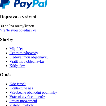
Doprava a vrácení
30 dní na rozmyšlenou
Vraťte svou objednávku
Služby
Můj účet
Centrum nápovědy
Sledovat mou objednávku
Vrátit mou objednávku
Kódy slev
O nás
Kdo jsme?
Kontaktujte nás
Všeobecné obchodní podmínky
Vrácení a vrácení peněz
Právní upozornění
Platební metody