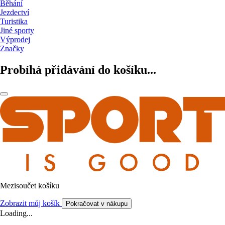
Běhání
Jezdectví
Turistika
Jiné sporty
Výprodej
Značky
Probíhá přidávání do košíku...
Mezisoučet košíku
Zobrazit můj košík
Pokračovat v nákupu
Loading...