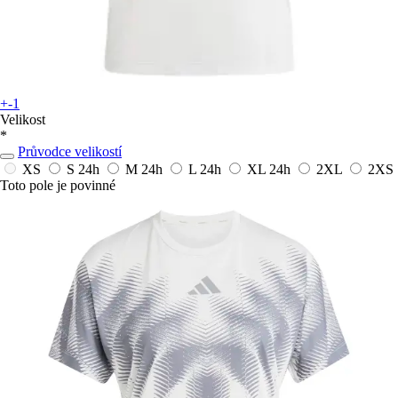
+-1
Velikost
*
Průvodce velikostí
XS
S
24h
M
24h
L
24h
XL
24h
2XL
2XS
Toto pole je povinné