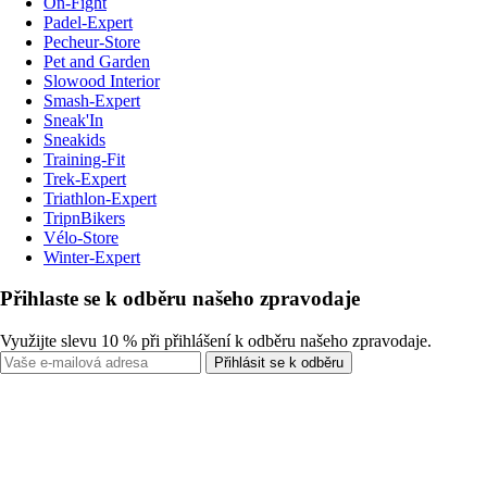
On-Fight
Padel-Expert
Pecheur-Store
Pet and Garden
Slowood Interior
Smash-Expert
Sneak'In
Sneakids
Training-Fit
Trek-Expert
Triathlon-Expert
TripnBikers
Vélo-Store
Winter-Expert
Přihlaste se k odběru našeho zpravodaje
Využijte slevu 10 % při přihlášení k odběru našeho zpravodaje.
Přihlásit se k odběru