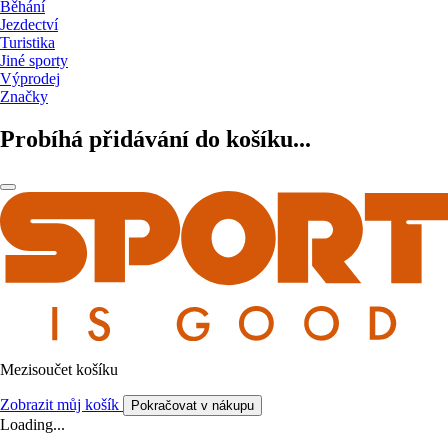
Běhání
Jezdectví
Turistika
Jiné sporty
Výprodej
Značky
Probíhá přidávání do košíku...
Mezisoučet košíku
Zobrazit můj košík
Pokračovat v nákupu
Loading...