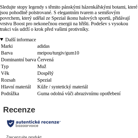
Sledujte stopy legendy s těmito pánskými házenkářskými botami, které
jsou pohodlně polstrované. S elegantním tvarem a semišovým
povrchem, který udělal ze Spezial ikonu halových sportů, přidávají
vrstvu Boost pro nekonečnou energii na hřišti. Podešev s vysokou
trakci vás udrží o krok před vašimi protivníky.
Další informace
Marki
adidas
Barva
meipou/turgiv/gum10
Dominantní barva
Červená
Typ
Muž
Věk
Dospělý
Rozsah
Spezial
Hlavní materiál
Kůže / syntetický materiál
Podrážka
Guma odolná vůči abrazivnímu opotřebení