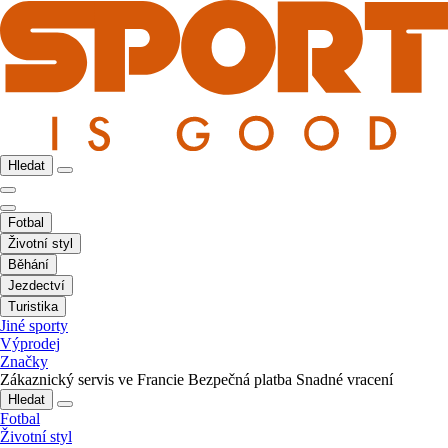
Hledat
Fotbal
Životní styl
Běhání
Jezdectví
Turistika
Jiné sporty
Výprodej
Značky
Zákaznický servis ve Francie
Bezpečná platba
Snadné vracení
Hledat
Fotbal
Životní styl