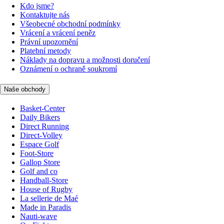
Kdo jsme?
Kontaktujte nás
Všeobecné obchodní podmínky
Vrácení a vrácení peněz
Právní upozornění
Platební metody
Náklady na dopravu a možnosti doručení
Oznámení o ochraně soukromí
Naše obchody
Basket-Center
Daily Bikers
Direct Running
Direct-Volley
Espace Golf
Foot-Store
Gallop Store
Golf and co
Handball-Store
House of Rugby
La sellerie de Maé
Made in Paradis
Nauti-wave