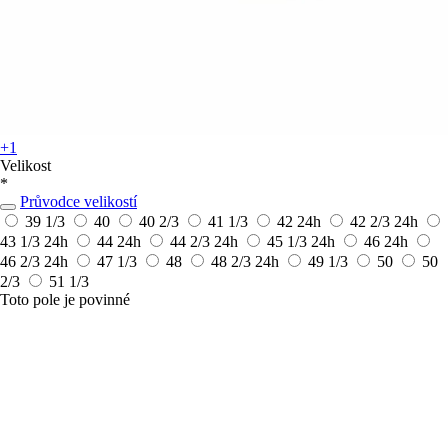
+1
Velikost
*
Průvodce velikostí
39 1/3
40
40 2/3
41 1/3
42
24h
42 2/3
24h
43 1/3
24h
44
24h
44 2/3
24h
45 1/3
24h
46
24h
46 2/3
24h
47 1/3
48
48 2/3
24h
49 1/3
50
50
2/3
51 1/3
Toto pole je povinné