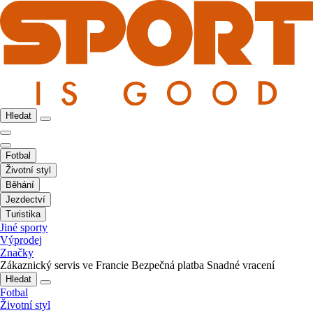
Hledat
Fotbal
Životní styl
Běhání
Jezdectví
Turistika
Jiné sporty
Výprodej
Značky
Zákaznický servis ve Francie
Bezpečná platba
Snadné vracení
Hledat
Fotbal
Životní styl