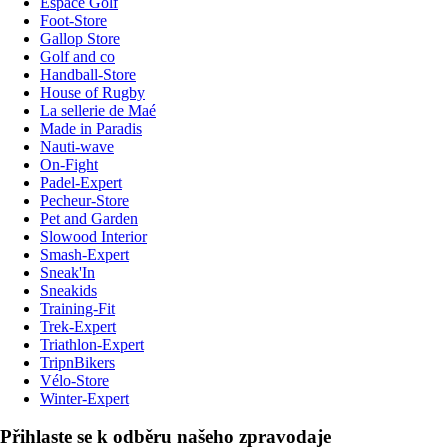
Espace Golf
Foot-Store
Gallop Store
Golf and co
Handball-Store
House of Rugby
La sellerie de Maé
Made in Paradis
Nauti-wave
On-Fight
Padel-Expert
Pecheur-Store
Pet and Garden
Slowood Interior
Smash-Expert
Sneak'In
Sneakids
Training-Fit
Trek-Expert
Triathlon-Expert
TripnBikers
Vélo-Store
Winter-Expert
Přihlaste se k odběru našeho zpravodaje