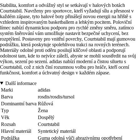
Stabilita, komfort a odvážný styl se setkávají v halových botách
Courtstabil. Navrženy pro sportovce, kteří vyžadují sílu a přesnost v
každém zápase, tyto halové boty přinášejí novou energii na hřiště s
vzhledem inspirovaným basketballem a lehkým pocitem. Poloviční
límec nabízí dynamickou podporu pro rychlé změny směru, zatímco
systém šněrování vám umožňuje nastavit bezpečné uchycení, bez
rozptýlení. Postaveny pro vnitřní povrchy, Courtstabil mají gumovou
podrážku, která poskytuje spolehlivou trakci na rovných terénech.
Materiály odolné proti oděru posilují klíčové oblasti a podporují
odolnost tam, kde to nejvíce záleží, abyste se mohli soustředit na svůj
výkon, sezení po sezení. adidas nabízí moderní a čistou siluetu s
Courtstabil, což z nich činí rozumnou volbu pro hráče, kteří ocení
funkčnost, komfort a úchvatný design v každém zápase.
Další informace
Marki
adidas
Barva
rosdis/rosdis/tursol
Dominantní barva
Růžová
Typ
Žena
Věk
Dospělý
Rozsah
Courtstabil
Hlavní materiál
Syntetický materiál
Podrážka
Guma odolná vůči abrazivnímu opotřebení