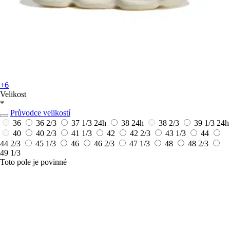
+6
Velikost
*
Průvodce velikostí
36
36 2/3
37 1/3
24h
38
24h
38 2/3
39 1/3
24h
40
40 2/3
41 1/3
42
42 2/3
43 1/3
44
44 2/3
45 1/3
46
46 2/3
47 1/3
48
48 2/3
49 1/3
Toto pole je povinné