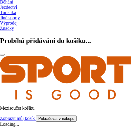
Běhání
Jezdectví
Turistika
Jiné sporty
Výprodej
Značky
Probíhá přidávání do košíku...
Mezisoučet košíku
Zobrazit můj košík
Pokračovat v nákupu
Loading...