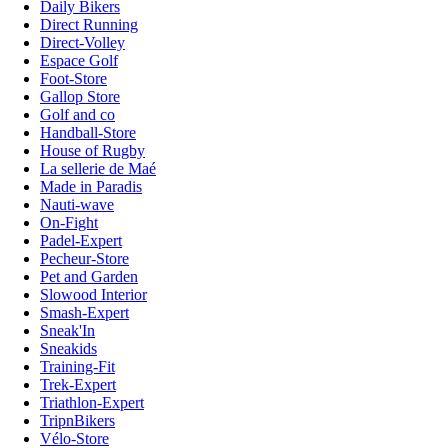
Daily Bikers
Direct Running
Direct-Volley
Espace Golf
Foot-Store
Gallop Store
Golf and co
Handball-Store
House of Rugby
La sellerie de Maé
Made in Paradis
Nauti-wave
On-Fight
Padel-Expert
Pecheur-Store
Pet and Garden
Slowood Interior
Smash-Expert
Sneak'In
Sneakids
Training-Fit
Trek-Expert
Triathlon-Expert
TripnBikers
Vélo-Store