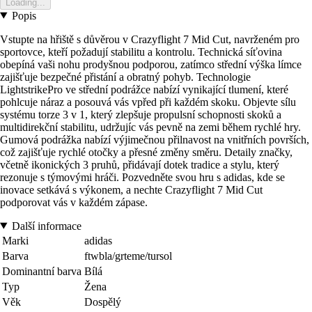
Loading...
Popis
Vstupte na hřiště s důvěrou v Crazyflight 7 Mid Cut, navrženém pro
sportovce, kteří požadují stabilitu a kontrolu. Technická síťovina
obepíná vaši nohu prodyšnou podporou, zatímco střední výška límce
zajišťuje bezpečné přistání a obratný pohyb. Technologie
LightstrikePro ve střední podrážce nabízí vynikající tlumení, které
pohlcuje náraz a posouvá vás vpřed při každém skoku. Objevte sílu
systému torze 3 v 1, který zlepšuje propulsní schopnosti skoků a
multidirekční stabilitu, udržujíc vás pevně na zemi během rychlé hry.
Gumová podrážka nabízí výjimečnou přilnavost na vnitřních površích,
což zajišťuje rychlé otočky a přesné změny směru. Detaily značky,
včetně ikonických 3 pruhů, přidávají dotek tradice a stylu, který
rezonuje s týmovými hráči. Pozvedněte svou hru s adidas, kde se
inovace setkává s výkonem, a nechte Crazyflight 7 Mid Cut
podporovat vás v každém zápase.
Další informace
Marki
adidas
Barva
ftwbla/grteme/tursol
Dominantní barva
Bílá
Typ
Žena
Věk
Dospělý