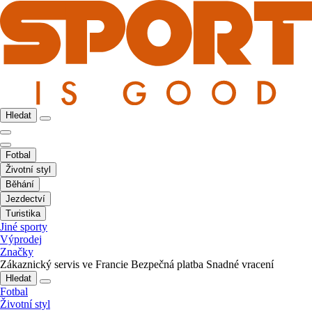
Hledat
Fotbal
Životní styl
Běhání
Jezdectví
Turistika
Jiné sporty
Výprodej
Značky
Zákaznický servis ve Francie
Bezpečná platba
Snadné vracení
Hledat
Fotbal
Životní styl