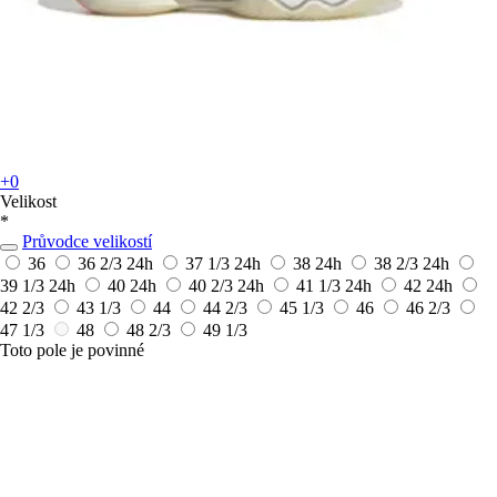
+0
Velikost
*
Průvodce velikostí
36
36 2/3
24h
37 1/3
24h
38
24h
38 2/3
24h
39 1/3
24h
40
24h
40 2/3
24h
41 1/3
24h
42
24h
42 2/3
43 1/3
44
44 2/3
45 1/3
46
46 2/3
47 1/3
48
48 2/3
49 1/3
Toto pole je povinné