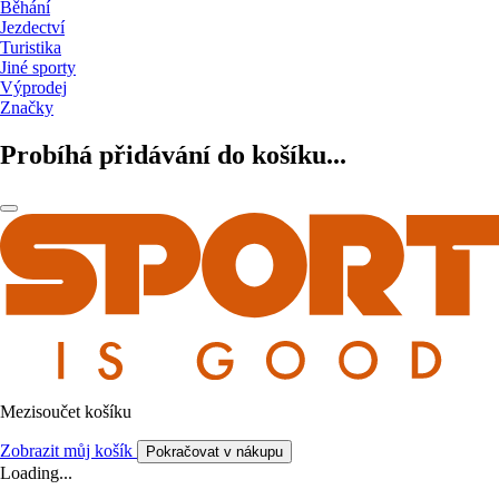
Běhání
Jezdectví
Turistika
Jiné sporty
Výprodej
Značky
Probíhá přidávání do košíku...
Mezisoučet košíku
Zobrazit můj košík
Pokračovat v nákupu
Loading...