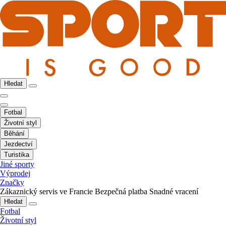
Hledat
Fotbal
Životní styl
Běhání
Jezdectví
Turistika
Jiné sporty
Výprodej
Značky
Zákaznický servis ve Francie
Bezpečná platba
Snadné vracení
Hledat
Fotbal
Životní styl