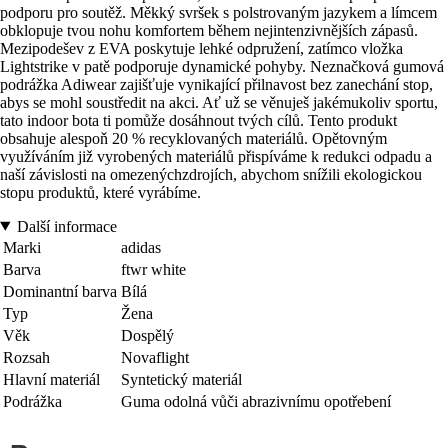
podporu pro soutěž. Měkký svršek s polstrovaným jazykem a límcem
obklopuje tvou nohu komfortem během nejintenzivnějších zápasů.
Mezipodešev z EVA poskytuje lehké odpružení, zatímco vložka
Lightstrike v patě podporuje dynamické pohyby. Neznačková gumová
podrážka Adiwear zajišťuje vynikající přilnavost bez zanechání stop,
abys se mohl soustředit na akci. Ať už se věnuješ jakémukoliv sportu,
tato indoor bota ti pomůže dosáhnout tvých cílů. Tento produkt
obsahuje alespoň 20 % recyklovaných materiálů. Opětovným
využíváním již vyrobených materiálů přispíváme k redukci odpadu a
naší závislosti na omezenýchzdrojích, abychom snížili ekologickou
stopu produktů, které vyrábíme.
Další informace
Marki
adidas
Barva
ftwr white
Dominantní barva
Bílá
Typ
Žena
Věk
Dospělý
Rozsah
Novaflight
Hlavní materiál
Syntetický materiál
Podrážka
Guma odolná vůči abrazivnímu opotřebení