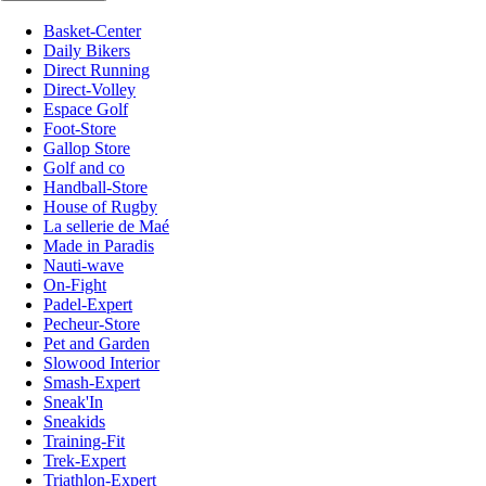
Basket-Center
Daily Bikers
Direct Running
Direct-Volley
Espace Golf
Foot-Store
Gallop Store
Golf and co
Handball-Store
House of Rugby
La sellerie de Maé
Made in Paradis
Nauti-wave
On-Fight
Padel-Expert
Pecheur-Store
Pet and Garden
Slowood Interior
Smash-Expert
Sneak'In
Sneakids
Training-Fit
Trek-Expert
Triathlon-Expert