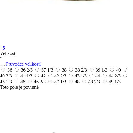
+5
Velikost
*
Průvodce velikostí
36
36 2/3
37 1/3
38
38 2/3
39 1/3
40
40 2/3
41 1/3
42
42 2/3
43 1/3
44
44 2/3
45 1/3
46
46 2/3
47 1/3
48
48 2/3
49 1/3
Toto pole je povinné