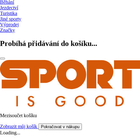
Běhání
Jezdectví
Turistika
Jiné sporty
Výprodej
Značky
Probíhá přidávání do košíku...
Mezisoučet košíku
Zobrazit můj košík
Pokračovat v nákupu
Loading...