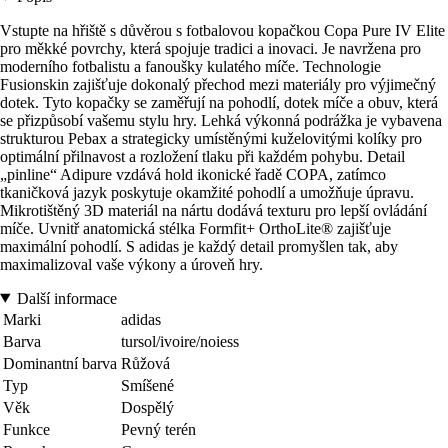
Vstupte na hřiště s důvěrou s fotbalovou kopačkou Copa Pure IV Elite
pro měkké povrchy, která spojuje tradici a inovaci. Je navržena pro
moderního fotbalistu a fanoušky kulatého míče. Technologie
Fusionskin zajišťuje dokonalý přechod mezi materiály pro výjimečný
dotek. Tyto kopačky se zaměřují na pohodlí, dotek míče a obuv, která
se přizpůsobí vašemu stylu hry. Lehká výkonná podrážka je vybavena
strukturou Pebax a strategicky umístěnými kuželovitými kolíky pro
optimální přilnavost a rozložení tlaku při každém pohybu. Detail
„pinline“ Adipure vzdává hold ikonické řadě COPA, zatímco
tkaničková jazyk poskytuje okamžité pohodlí a umožňuje úpravu.
Mikrotištěný 3D materiál na nártu dodává texturu pro lepší ovládání
míče. Uvnitř anatomická stélka Formfit+ OrthoLite® zajišťuje
maximální pohodlí. S adidas je každý detail promyšlen tak, aby
maximalizoval vaše výkony a úroveň hry.
Další informace
Marki
adidas
Barva
tursol/ivoire/noiess
Dominantní barva
Růžová
Typ
Smíšené
Věk
Dospělý
Funkce
Pevný terén