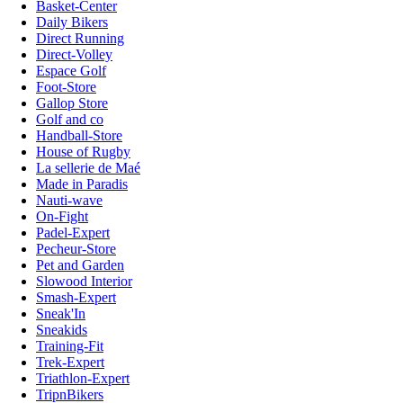
Basket-Center
Daily Bikers
Direct Running
Direct-Volley
Espace Golf
Foot-Store
Gallop Store
Golf and co
Handball-Store
House of Rugby
La sellerie de Maé
Made in Paradis
Nauti-wave
On-Fight
Padel-Expert
Pecheur-Store
Pet and Garden
Slowood Interior
Smash-Expert
Sneak'In
Sneakids
Training-Fit
Trek-Expert
Triathlon-Expert
TripnBikers