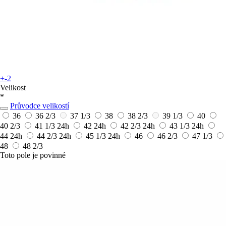
+-2
Velikost
*
Průvodce velikostí
36
36 2/3
37 1/3
38
38 2/3
39 1/3
40
40 2/3
41 1/3
24h
42
24h
42 2/3
24h
43 1/3
24h
44
24h
44 2/3
24h
45 1/3
24h
46
46 2/3
47 1/3
48
48 2/3
Toto pole je povinné