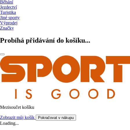
Běhání
Jezdectví
Turistika
Jiné sporty
Výprodej
Značky
Probíhá přidávání do košíku...
Mezisoučet košíku
Zobrazit můj košík
Pokračovat v nákupu
Loading...