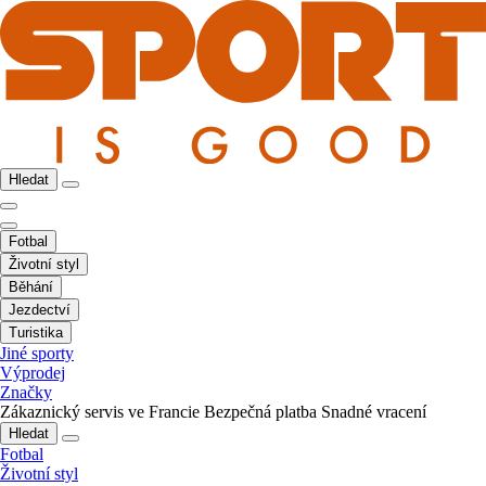
Hledat
Fotbal
Životní styl
Běhání
Jezdectví
Turistika
Jiné sporty
Výprodej
Značky
Zákaznický servis ve Francie
Bezpečná platba
Snadné vracení
Hledat
Fotbal
Životní styl