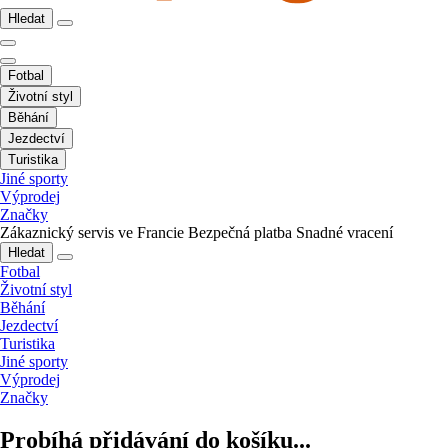
Hledat
Fotbal
Životní styl
Běhání
Jezdectví
Turistika
Jiné sporty
Výprodej
Značky
Zákaznický servis ve Francie
Bezpečná platba
Snadné vracení
Hledat
Fotbal
Životní styl
Běhání
Jezdectví
Turistika
Jiné sporty
Výprodej
Značky
Probíhá přidávání do košíku...