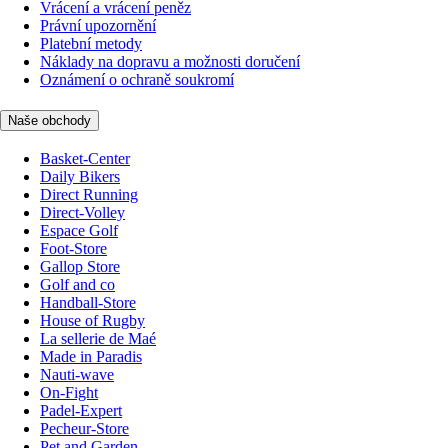
Vrácení a vrácení peněz
Právní upozornění
Platební metody
Náklady na dopravu a možnosti doručení
Oznámení o ochraně soukromí
Naše obchody
Basket-Center
Daily Bikers
Direct Running
Direct-Volley
Espace Golf
Foot-Store
Gallop Store
Golf and co
Handball-Store
House of Rugby
La sellerie de Maé
Made in Paradis
Nauti-wave
On-Fight
Padel-Expert
Pecheur-Store
Pet and Garden