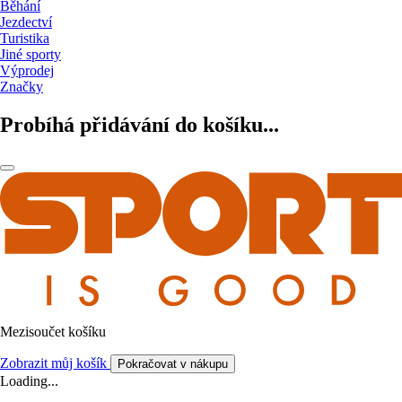
Běhání
Jezdectví
Turistika
Jiné sporty
Výprodej
Značky
Probíhá přidávání do košíku...
Mezisoučet košíku
Zobrazit můj košík
Pokračovat v nákupu
Loading...