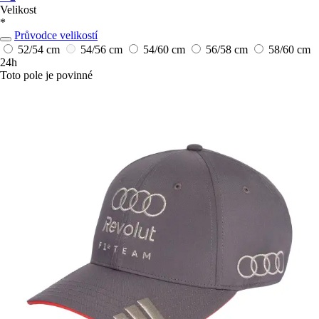
Velikost
*
Průvodce velikostí
52/54 cm
54/56 cm
54/60 cm
56/58 cm
58/60 cm
24h
Toto pole je povinné