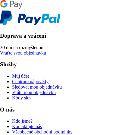
Doprava a vrácení
30 dní na rozmyšlenou
Vraťte svou objednávku
Služby
Můj účet
Centrum nápovědy
Sledovat mou objednávku
Vrátit mou objednávku
Kódy slev
O nás
Kdo jsme?
Kontaktujte nás
Všeobecné obchodní podmínky