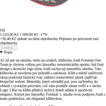
Od
1 210,00 Kč
1 008,00 Kč
-17%
+50,40 Kč
ziskate na dalsi objednavku
Pripsano po potvrzeni vasi
objednavky
Loading...
Popis
Ať už jste na okruhu, nebo na cestách, kšiltovka Audi Formula One
Team je chytrou volbou pro fanoušky motoristického sportu. Její čistý
design a ikonické logo týmu Audi zachycují atmosféru okruhu. Tato
kšiltovka je navržena pro pohodlí a odolnost. Kšilt a mírně zakřivený
okraj poskytují klasický tvar, zatímco nastavitelný pásek zajišťuje
bezpečné nošení. Materiály, které odvádějí pot, jsou začleněny do
oblastí s vysokým pocením, což vám pomůže zůstat svěží a v suchu.
Logo 3 Bar na kšiltu přidává stylový dotek adidas k sportovní
eleganci. Klenot pro fanoušky Formule 1, ukažte svou podporu Audi s
touto praktickou, ale elegantní kšiltovkou.