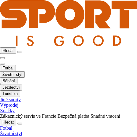
Hledat
Fotbal
Životní styl
Běhání
Jezdectví
Turistika
Jiné sporty
Výprodej
Značky
Zákaznický servis ve Francie
Bezpečná platba
Snadné vracení
Hledat
Fotbal
Životní styl