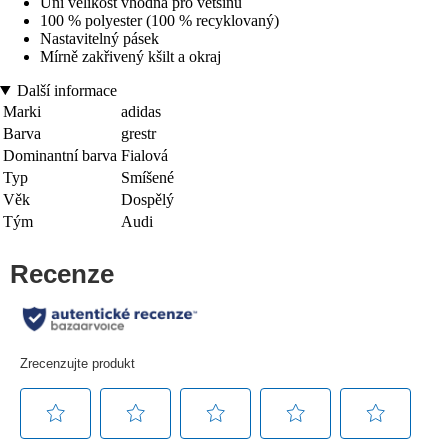
Uni velikost vhodná pro většinu
100 % polyester (100 % recyklovaný)
Nastavitelný pásek
Mírně zakřivený kšilt a okraj
Další informace
Marki
adidas
Barva
grestr
Dominantní barva
Fialová
Typ
Smíšené
Věk
Dospělý
Tým
Audi