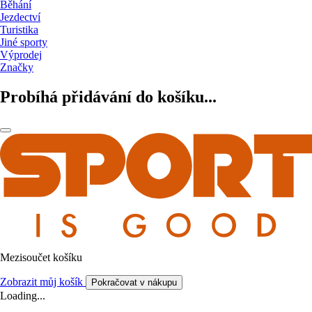
Běhání
Jezdectví
Turistika
Jiné sporty
Výprodej
Značky
Probíhá přidávání do košíku...
Mezisoučet košíku
Zobrazit můj košík
Pokračovat v nákupu
Loading...