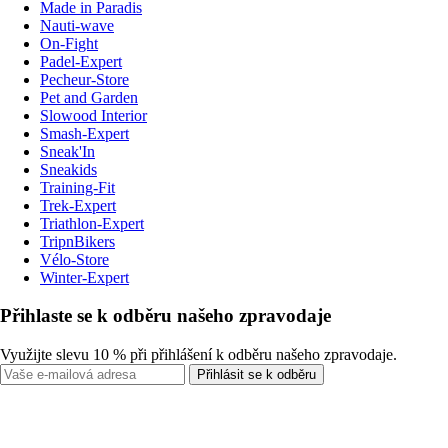
Made in Paradis
Nauti-wave
On-Fight
Padel-Expert
Pecheur-Store
Pet and Garden
Slowood Interior
Smash-Expert
Sneak'In
Sneakids
Training-Fit
Trek-Expert
Triathlon-Expert
TripnBikers
Vélo-Store
Winter-Expert
Přihlaste se k odběru našeho zpravodaje
Využijte slevu 10 % při přihlášení k odběru našeho zpravodaje.
Přihlásit se k odběru