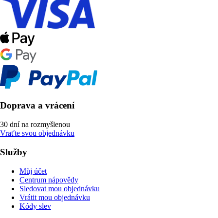
Doprava a vrácení
30 dní na rozmyšlenou
Vraťte svou objednávku
Služby
Můj účet
Centrum nápovědy
Sledovat mou objednávku
Vrátit mou objednávku
Kódy slev