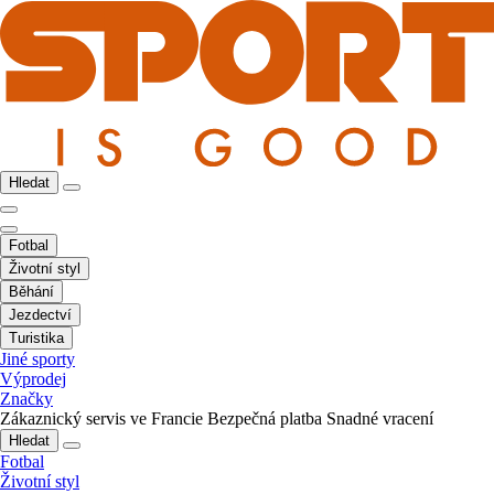
Hledat
Fotbal
Životní styl
Běhání
Jezdectví
Turistika
Jiné sporty
Výprodej
Značky
Zákaznický servis ve Francie
Bezpečná platba
Snadné vracení
Hledat
Fotbal
Životní styl