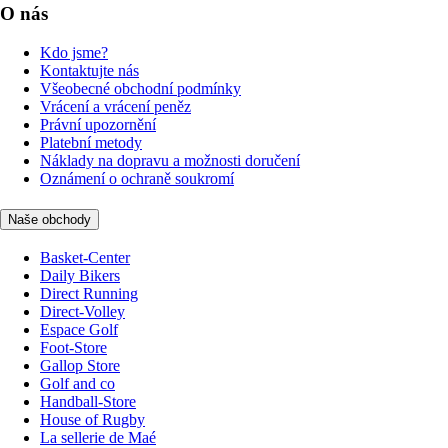
O nás
Kdo jsme?
Kontaktujte nás
Všeobecné obchodní podmínky
Vrácení a vrácení peněz
Právní upozornění
Platební metody
Náklady na dopravu a možnosti doručení
Oznámení o ochraně soukromí
Naše obchody
Basket-Center
Daily Bikers
Direct Running
Direct-Volley
Espace Golf
Foot-Store
Gallop Store
Golf and co
Handball-Store
House of Rugby
La sellerie de Maé