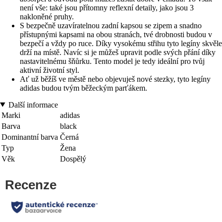
není vše: také jsou přítomny reflexní detaily, jako jsou 3
nakloněné pruhy.
S bezpečně uzavíratelnou zadní kapsou se zipem a snadno
přístupnými kapsami na obou stranách, tvé drobnosti budou v
bezpečí a vždy po ruce. Díky vysokému střihu tyto legíny skvěle
drží na místě. Navíc si je můžeš upravit podle svých přání díky
nastavitelnému šňůrku. Tento model je tedy ideální pro tvůj
aktivní životní styl.
Ať už běžíš ve městě nebo objevuješ nové stezky, tyto legíny
adidas budou tvým běžeckým parťákem.
Další informace
Marki
adidas
Barva
black
Dominantní barva
Černá
Typ
Žena
Věk
Dospělý