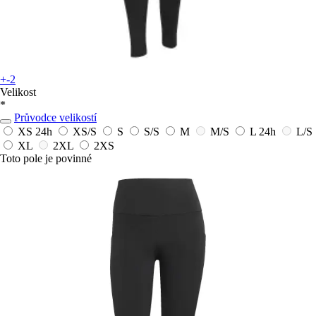
+-2
Velikost
*
Průvodce velikostí
XS
24h
XS/S
S
S/S
M
M/S
L
24h
L/S
XL
2XL
2XS
Toto pole je povinné