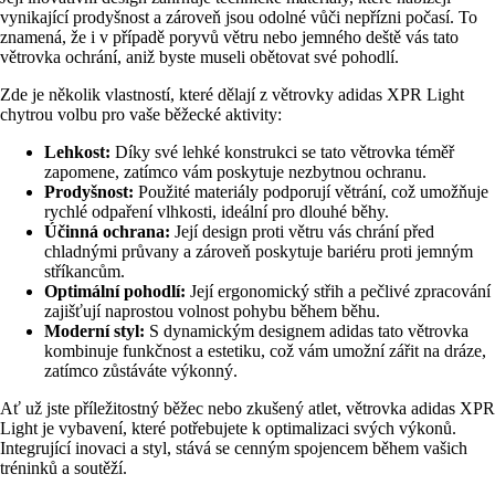
vynikající prodyšnost a zároveň jsou odolné vůči nepřízni počasí. To
znamená, že i v případě poryvů větru nebo jemného deště vás tato
větrovka ochrání, aniž byste museli obětovat své pohodlí.
Zde je několik vlastností, které dělají z větrovky adidas XPR Light
chytrou volbu pro vaše běžecké aktivity:
Lehkost:
Díky své lehké konstrukci se tato větrovka téměř
zapomene, zatímco vám poskytuje nezbytnou ochranu.
Prodyšnost:
Použité materiály podporují větrání, což umožňuje
rychlé odpaření vlhkosti, ideální pro dlouhé běhy.
Účinná ochrana:
Její design proti větru vás chrání před
chladnými průvany a zároveň poskytuje bariéru proti jemným
stříkancům.
Optimální pohodlí:
Její ergonomický střih a pečlivé zpracování
zajišťují naprostou volnost pohybu během běhu.
Moderní styl:
S dynamickým designem adidas tato větrovka
kombinuje funkčnost a estetiku, což vám umožní zářit na dráze,
zatímco zůstáváte výkonný.
Ať už jste příležitostný běžec nebo zkušený atlet, větrovka adidas XPR
Light je vybavení, které potřebujete k optimalizaci svých výkonů.
Integrující inovaci a styl, stává se cenným spojencem během vašich
tréninků a soutěží.