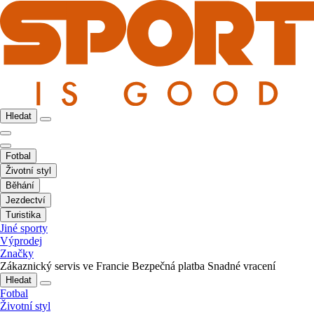
Hledat
Fotbal
Životní styl
Běhání
Jezdectví
Turistika
Jiné sporty
Výprodej
Značky
Zákaznický servis ve Francie
Bezpečná platba
Snadné vracení
Hledat
Fotbal
Životní styl