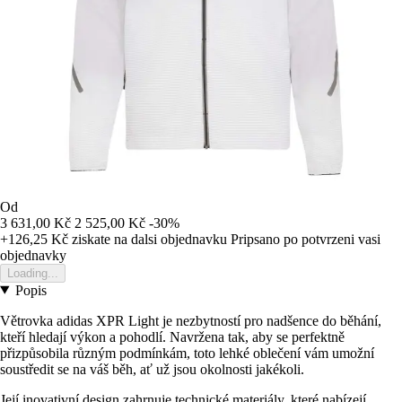
Od
3 631,00 Kč
2 525,00 Kč
-30%
+126,25 Kč
ziskate na dalsi objednavku
Pripsano po potvrzeni vasi
objednavky
Loading...
Popis
Větrovka adidas XPR Light je nezbytností pro nadšence do běhání,
kteří hledají výkon a pohodlí. Navržena tak, aby se perfektně
přizpůsobila různým podmínkám, toto lehké oblečení vám umožní
soustředit se na váš běh, ať už jsou okolnosti jakékoli.
Její inovativní design zahrnuje technické materiály, které nabízejí