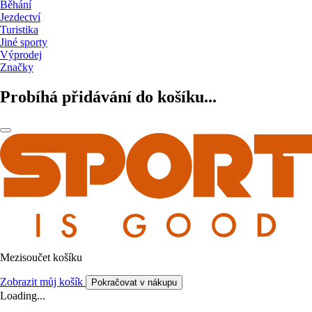
Běhání
Jezdectví
Turistika
Jiné sporty
Výprodej
Značky
Probíhá přidávání do košíku...
Mezisoučet košíku
Zobrazit můj košík
Pokračovat v nákupu
Loading...