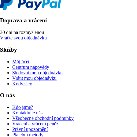
Doprava a vrácení
30 dní na rozmyšlenou
Vraťte svou objednávku
Služby
Můj účet
Centrum nápovědy
Sledovat mou objednávku
Vrátit mou objednávku
Kódy slev
O nás
Kdo jsme?
Kontaktujte nás
Všeobecné obchodní podmínky
Vrácení a vrácení peněz
Právní upozornění
Platební metody