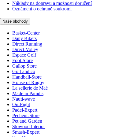
Náklady na dopravu a možnosti doručení
Oznámení o ochraně soukromí
Naše obchody
Basket-Center
Daily Bikers
Direct Running
Direct-Volley
Espace Golf
Foot-Store
Gallop Store
Golf and co
Handball-Store
House of Rugby
La sellerie de Maé
Made in Paradis
Nauti-wave
On-Fight
Padel-Expert
Pecheur-Store
Pet and Garden
Slowood Interior
Smash-Expert