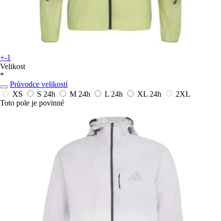
+-1
Velikost
*
Průvodce velikostí
XS
S
24h
M
24h
L
24h
XL
24h
2XL
Toto pole je povinné