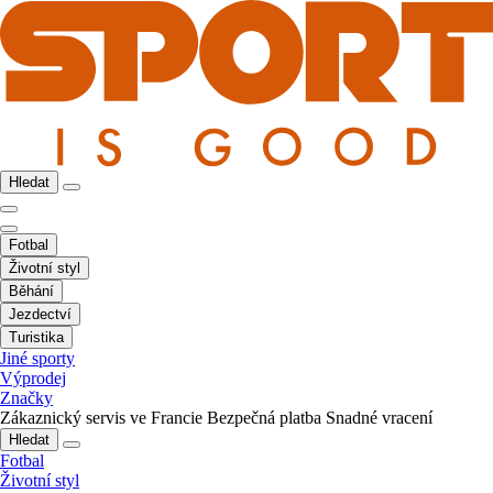
Hledat
Fotbal
Životní styl
Běhání
Jezdectví
Turistika
Jiné sporty
Výprodej
Značky
Zákaznický servis ve Francie
Bezpečná platba
Snadné vracení
Hledat
Fotbal
Životní styl