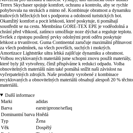
Terrex Skychaser spojuje komfort, ochranu a kontrolu, aby se rychle
pohybovala na stezkách a mimo ně. Kombinuje obratnost a dynamiku
trailových běžeckých bot s podporou a odolností turistických bot.
Okamžitý komfort a pocit lehkosti, které poskytuje, ti pomáhají
soustředit se na cestu. Membrána GORE-TEX EPE je voděodolná a
chrání před vlhkostí, zatímco umožňuje noze dýchat a reguluje teplotu.
Svršek z ripstopu posílený prvky odolnými proti oděru poskytuje
lehkost a trvanlivost. Guma Continental zaručuje maximální přilnavost
za všech podmínek, na všech površích, suchých i mokrých.
Amortizace Lightstrike ultra lehká zajišťuje dynamiku a obratnost.
Volbou recyklovaných materiálů jsme schopni znovu použít materiály,
které byly již vytvořeny, čímž přispíváme k redukci odpadu. Volba
obnovitelných materiálů nám také pomáhá snížit naši závislost na
vyčerpatelných zdrojích. Naše produkty vyrobené z kombinace
recyklovaných a obnovitelných materiálů obsahují alespoň 20 % těchto
materiálů.
Další informace
Marki
adidas
Barva
earstr/greone/seflaq
Dominantní barva
Hnědá
Typ
Žena
Věk
Dospělý