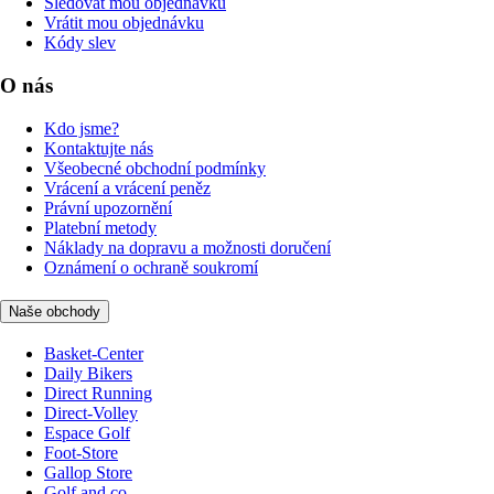
Sledovat mou objednávku
Vrátit mou objednávku
Kódy slev
O nás
Kdo jsme?
Kontaktujte nás
Všeobecné obchodní podmínky
Vrácení a vrácení peněz
Právní upozornění
Platební metody
Náklady na dopravu a možnosti doručení
Oznámení o ochraně soukromí
Naše obchody
Basket-Center
Daily Bikers
Direct Running
Direct-Volley
Espace Golf
Foot-Store
Gallop Store
Golf and co