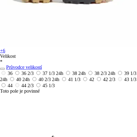
+6
Velikost
*
Průvodce velikostí
36
36 2/3
37 1/3
24h
38
24h
38 2/3
24h
39 1/3
24h
40
24h
40 2/3
24h
41 1/3
42
42 2/3
43 1/3
44
44 2/3
45 1/3
Toto pole je povinné