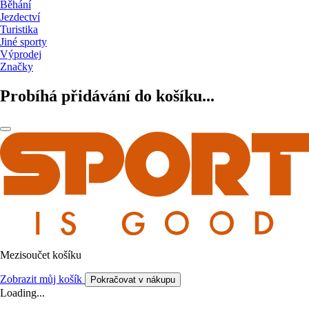
Běhání
Jezdectví
Turistika
Jiné sporty
Výprodej
Značky
Probíhá přidávání do košíku...
Mezisoučet košíku
Zobrazit můj košík
Pokračovat v nákupu
Loading...