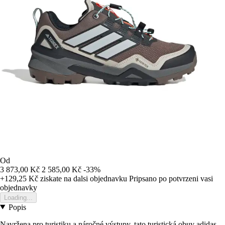
Od
3 873,00 Kč
2 585,00 Kč
-33%
+129,25 Kč
ziskate na dalsi objednavku
Pripsano po potvrzeni vasi
objednavky
Loading...
Popis
Navržena pro turistiku a náročné výstupy, tato turistická obuv adidas