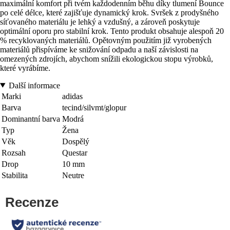
maximální komfort při tvém každodenním běhu díky tlumení Bounce
po celé délce, které zajišťuje dynamický krok. Svršek z prodyšného
síťovaného materiálu je lehký a vzdušný, a zároveň poskytuje
optimální oporu pro stabilní krok. Tento produkt obsahuje alespoň 20
% recyklovaných materiálů. Opětovným použitím již vyrobených
materiálů přispíváme ke snižování odpadu a naší závislosti na
omezených zdrojích, abychom snížili ekologickou stopu výrobků,
které vyrábíme.
Další informace
Marki
adidas
Barva
tecind/silvmt/glopur
Dominantní barva
Modrá
Typ
Žena
Věk
Dospělý
Rozsah
Questar
Drop
10 mm
Stabilita
Neutre