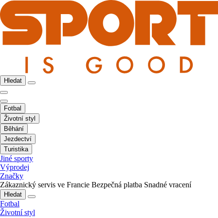
Hledat
Fotbal
Životní styl
Běhání
Jezdectví
Turistika
Jiné sporty
Výprodej
Značky
Zákaznický servis ve Francie
Bezpečná platba
Snadné vracení
Hledat
Fotbal
Životní styl