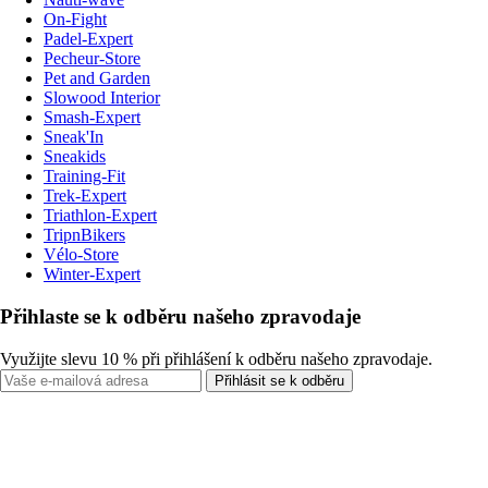
On-Fight
Padel-Expert
Pecheur-Store
Pet and Garden
Slowood Interior
Smash-Expert
Sneak'In
Sneakids
Training-Fit
Trek-Expert
Triathlon-Expert
TripnBikers
Vélo-Store
Winter-Expert
Přihlaste se k odběru našeho zpravodaje
Využijte slevu 10 % při přihlášení k odběru našeho zpravodaje.
Přihlásit se k odběru