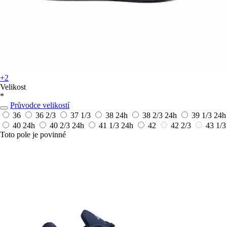
+2
Velikost
*
Průvodce velikostí
36
36 2/3
37 1/3
38
24h
38 2/3
24h
39 1/3
24h
40
24h
40 2/3
24h
41 1/3
24h
42
42 2/3
43 1/3
Toto pole je povinné