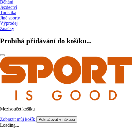
Běhání
Jezdectví
Turistika
Jiné sporty
Výprodej
Značky
Probíhá přidávání do košíku...
Mezisoučet košíku
Zobrazit můj košík
Pokračovat v nákupu
Loading...