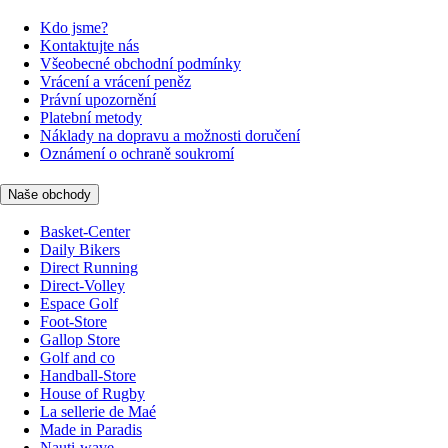
Kdo jsme?
Kontaktujte nás
Všeobecné obchodní podmínky
Vrácení a vrácení peněz
Právní upozornění
Platební metody
Náklady na dopravu a možnosti doručení
Oznámení o ochraně soukromí
Naše obchody
Basket-Center
Daily Bikers
Direct Running
Direct-Volley
Espace Golf
Foot-Store
Gallop Store
Golf and co
Handball-Store
House of Rugby
La sellerie de Maé
Made in Paradis
Nauti-wave