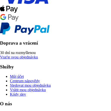
Doprava a vrácení
30 dní na rozmyšlenou
Vraťte svou objednávku
Služby
Můj účet
Centrum nápovědy
Sledovat mou objednávku
Vrátit mou objednávku
Kódy slev
O nás