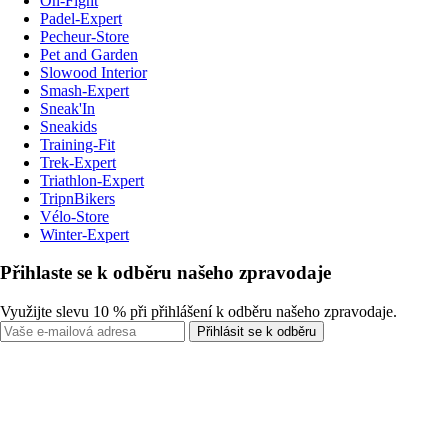
On-Fight
Padel-Expert
Pecheur-Store
Pet and Garden
Slowood Interior
Smash-Expert
Sneak'In
Sneakids
Training-Fit
Trek-Expert
Triathlon-Expert
TripnBikers
Vélo-Store
Winter-Expert
Přihlaste se k odběru našeho zpravodaje
Využijte slevu 10 % při přihlášení k odběru našeho zpravodaje.
Přihlásit se k odběru