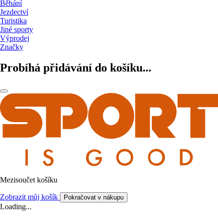
Běhání
Jezdectví
Turistika
Jiné sporty
Výprodej
Značky
Probíhá přidávání do košíku...
Mezisoučet košíku
Zobrazit můj košík
Pokračovat v nákupu
Loading...