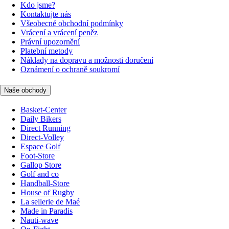
Kdo jsme?
Kontaktujte nás
Všeobecné obchodní podmínky
Vrácení a vrácení peněz
Právní upozornění
Platební metody
Náklady na dopravu a možnosti doručení
Oznámení o ochraně soukromí
Naše obchody
Basket-Center
Daily Bikers
Direct Running
Direct-Volley
Espace Golf
Foot-Store
Gallop Store
Golf and co
Handball-Store
House of Rugby
La sellerie de Maé
Made in Paradis
Nauti-wave