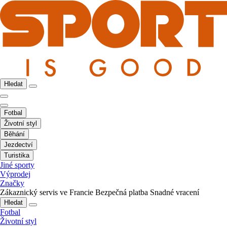
Hledat
Fotbal
Životní styl
Běhání
Jezdectví
Turistika
Jiné sporty
Výprodej
Značky
Zákaznický servis ve Francie
Bezpečná platba
Snadné vracení
Hledat
Fotbal
Životní styl