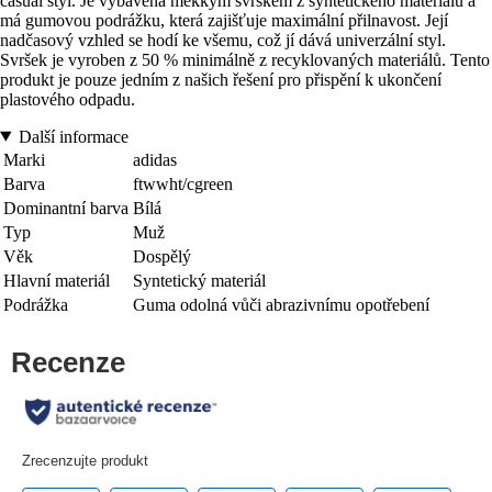
casual styl. Je vybavena měkkým svrškem z syntetického materiálu a
má gumovou podrážku, která zajišťuje maximální přilnavost. Její
nadčasový vzhled se hodí ke všemu, což jí dává univerzální styl.
Svršek je vyroben z 50 % minimálně z recyklovaných materiálů. Tento
produkt je pouze jedním z našich řešení pro přispění k ukončení
plastového odpadu.
Další informace
Marki
adidas
Barva
ftwwht/cgreen
Dominantní barva
Bílá
Typ
Muž
Věk
Dospělý
Hlavní materiál
Syntetický materiál
Podrážka
Guma odolná vůči abrazivnímu opotřebení