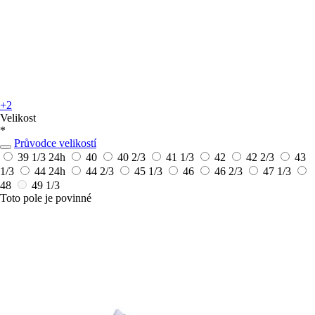
+2
Velikost
*
Průvodce velikostí
39 1/3
24h
40
40 2/3
41 1/3
42
42 2/3
43
1/3
44
24h
44 2/3
45 1/3
46
46 2/3
47 1/3
48
49 1/3
Toto pole je povinné