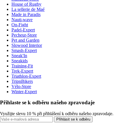
House of Rugby
La sellerie de Maé
Made in Paradis
Nauti-wave
On-Fight
Padel-Expert
Pecheur-Store
Pet and Garden
Slowood Interior
Smash-Expert
Sneak'In
Sneakids
Training-Fit
Trek-Expert
Triathlon-Expert
TripnBikers
Vélo-Store
Winter-Expert
Přihlaste se k odběru našeho zpravodaje
Využijte slevu 10 % při přihlášení k odběru našeho zpravodaje.
Přihlásit se k odběru