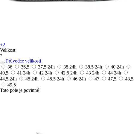
+2
Velikost
*
Průvodce velikostí
36
36,5
37,5
24h
38
24h
38,5
24h
40
24h
40,5
41
24h
42
24h
42,5
24h
43
24h
44
24h
44,5
24h
45
24h
45,5
24h
46
24h
47
47,5
48,5
49,5
Toto pole je povinné