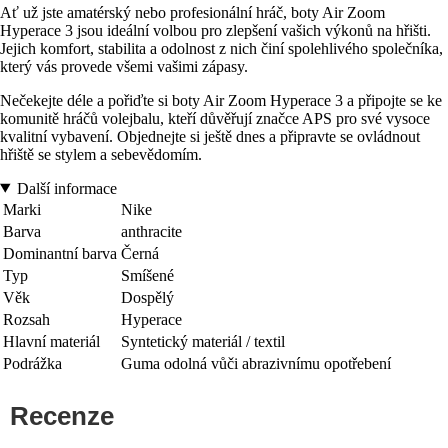
Ať už jste amatérský nebo profesionální hráč, boty Air Zoom
Hyperace 3 jsou ideální volbou pro zlepšení vašich výkonů na hřišti.
Jejich komfort, stabilita a odolnost z nich činí spolehlivého společníka,
který vás provede všemi vašimi zápasy.
Nečekejte déle a pořiďte si boty Air Zoom Hyperace 3 a připojte se ke
komunitě hráčů volejbalu, kteří důvěřují značce APS pro své vysoce
kvalitní vybavení. Objednejte si ještě dnes a připravte se ovládnout
hřiště se stylem a sebevědomím.
Další informace
Marki
Nike
Barva
anthracite
Dominantní barva
Černá
Typ
Smíšené
Věk
Dospělý
Rozsah
Hyperace
Hlavní materiál
Syntetický materiál / textil
Podrážka
Guma odolná vůči abrazivnímu opotřebení