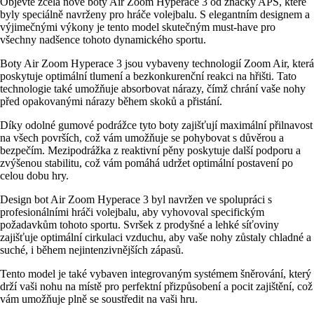
Objevte zcela nové boty Air Zoom Hyperace 3 od značky APS, které
byly speciálně navrženy pro hráče volejbalu. S elegantním designem a
výjimečnými výkony je tento model skutečným must-have pro
všechny nadšence tohoto dynamického sportu.
Boty Air Zoom Hyperace 3 jsou vybaveny technologií Zoom Air, která
poskytuje optimální tlumení a bezkonkurenční reakci na hřišti. Tato
technologie také umožňuje absorbovat nárazy, čímž chrání vaše nohy
před opakovanými nárazy během skoků a přistání.
Díky odolné gumové podrážce tyto boty zajišťují maximální přilnavost
na všech površích, což vám umožňuje se pohybovat s důvěrou a
bezpečím. Mezipodrážka z reaktivní pěny poskytuje další podporu a
zvýšenou stabilitu, což vám pomáhá udržet optimální postavení po
celou dobu hry.
Design bot Air Zoom Hyperace 3 byl navržen ve spolupráci s
profesionálními hráči volejbalu, aby vyhovoval specifickým
požadavkům tohoto sportu. Svršek z prodyšné a lehké síťoviny
zajišťuje optimální cirkulaci vzduchu, aby vaše nohy zůstaly chladné a
suché, i během nejintenzivnějších zápasů.
Tento model je také vybaven integrovaným systémem šněrování, který
drží vaši nohu na místě pro perfektní přizpůsobení a pocit zajištění, což
vám umožňuje plně se soustředit na vaši hru.