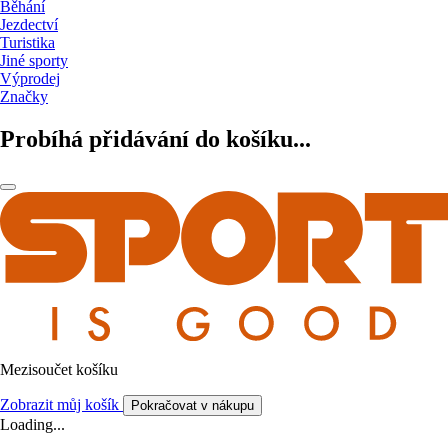
Běhání
Jezdectví
Turistika
Jiné sporty
Výprodej
Značky
Probíhá přidávání do košíku...
Mezisoučet košíku
Zobrazit můj košík
Pokračovat v nákupu
Loading...