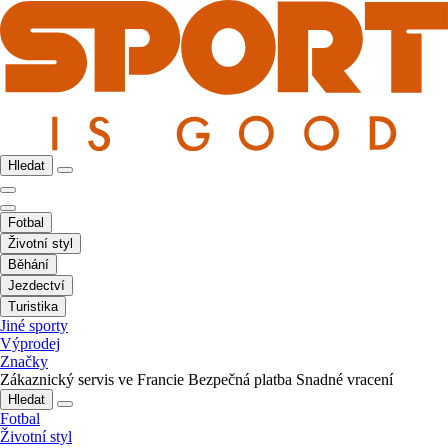
Hledat
Fotbal
Životní styl
Běhání
Jezdectví
Turistika
Jiné sporty
Výprodej
Značky
Zákaznický servis ve Francie
Bezpečná platba
Snadné vracení
Hledat
Fotbal
Životní styl