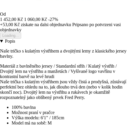
Od
1 452,00 Kč
1 060,00 Kč
-27%
+53,00 Kč
ziskate na dalsi objednavku
Pripsano po potvrzeni vasi
objednavky
Loading...
Popis
Naše tričko s kulatým výstřihem a dvojitými lemy z klasického jersey
bavlny.
Materiál z bavlněného jersey / Standardní střih / Kulatý výstřih /
Dvojitý lem na výstřihu a manžetách / Vyšívané logo vavřínu v
kontrastní barvě na levé hrudi
Naše trička s kulatým výstřihem jsou vždy čistá a prodyšná, zůstávají
perfektní bez ohledu na to, jak dlouho trvá den (nebo v kolik hodin
skončí noc). Dvojitý lem na výstřihu a rukávech je okamžitě
rozpoznatelný jako oblíbený prvek Fred Perry.
100% bavlna
Možnost praní v pračce
Výška modelu: 6'1" / 185cm
Model má na sobě: M