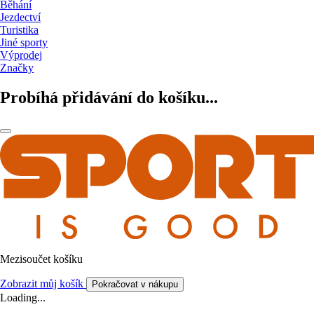
Běhání
Jezdectví
Turistika
Jiné sporty
Výprodej
Značky
Probíhá přidávání do košíku...
Mezisoučet košíku
Zobrazit můj košík
Pokračovat v nákupu
Loading...