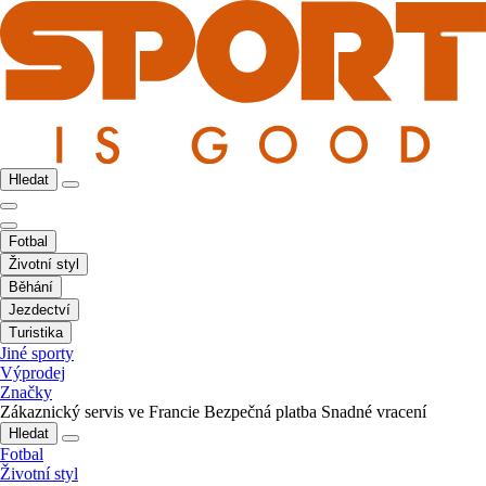
Hledat
Fotbal
Životní styl
Běhání
Jezdectví
Turistika
Jiné sporty
Výprodej
Značky
Zákaznický servis ve Francie
Bezpečná platba
Snadné vracení
Hledat
Fotbal
Životní styl