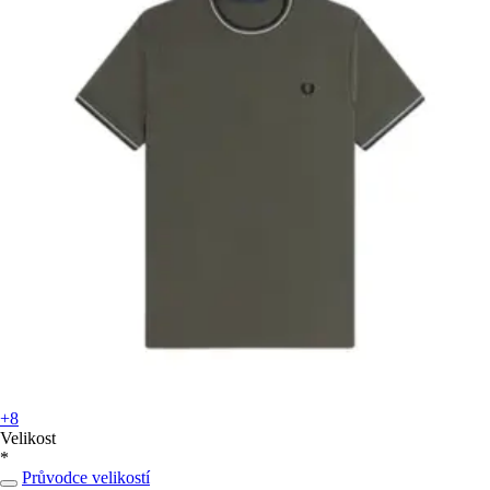
+8
Velikost
*
Průvodce velikostí