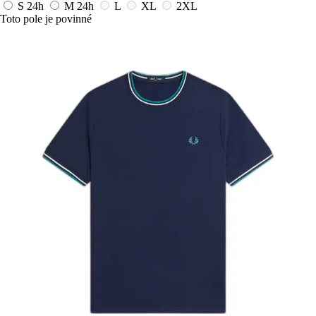
S
24h
M
24h
L
XL
2XL
Toto pole je povinné