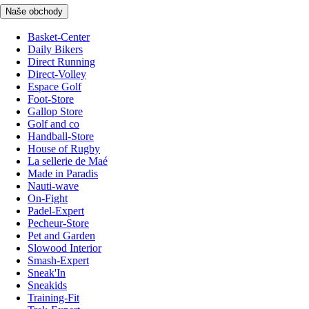
Naše obchody
Basket-Center
Daily Bikers
Direct Running
Direct-Volley
Espace Golf
Foot-Store
Gallop Store
Golf and co
Handball-Store
House of Rugby
La sellerie de Maé
Made in Paradis
Nauti-wave
On-Fight
Padel-Expert
Pecheur-Store
Pet and Garden
Slowood Interior
Smash-Expert
Sneak'In
Sneakids
Training-Fit