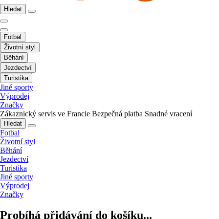
Hledat
Fotbal
Životní styl
Běhání
Jezdectví
Turistika
Jiné sporty
Výprodej
Značky
Zákaznický servis ve Francie
Bezpečná platba
Snadné vracení
Hledat
Fotbal
Životní styl
Běhání
Jezdectví
Turistika
Jiné sporty
Výprodej
Značky
Probíhá přidávání do košíku...