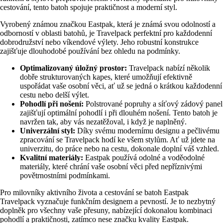
cestování, tento batoh spojuje praktičnost a moderní styl.
Vyrobený známou značkou Eastpak, která je známá svou odolností a
odborností v oblasti batohů, je Travelpack perfektní pro každodenní
dobrodružství nebo víkendové výlety. Jeho robustní konstrukce
zajišťuje dlouhodobé používání bez ohledu na podmínky.
Optimalizovaný úložný prostor:
Travelpack nabízí několik
dobře strukturovaných kapes, které umožňují efektivně
uspořádat vaše osobní věci, ať už se jedná o krátkou každodenní
cestu nebo delší výlet.
Pohodlí při nošení:
Polstrované popruhy a síťový zádový panel
zajišťují optimální pohodlí i při dlouhém nošení. Tento batoh je
navržen tak, aby vás nezatěžoval, i když je naplněný.
Univerzální styl:
Díky svému modernímu designu a pečlivému
zpracování se Travelpack hodí ke všem stylům. Ať už jdete na
univerzitu, do práce nebo na cestu, dokonale doplní váš vzhled.
Kvalitní materiály:
Eastpak používá odolné a voděodolné
materiály, které chrání vaše osobní věci před nepříznivými
povětrnostními podmínkami.
Pro milovníky aktivního života a cestování se batoh Eastpak
Travelpack vyznačuje funkčním designem a pevností. Je to nezbytný
doplněk pro všechny vaše přesuny, nabízející dokonalou kombinaci
pohodlí a praktičnosti, zatímco nese značku kvality Eastpak.