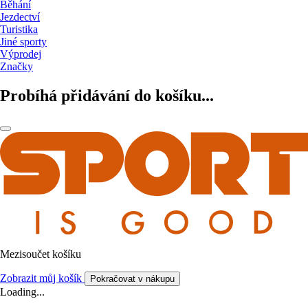
Běhání
Jezdectví
Turistika
Jiné sporty
Výprodej
Značky
Probíhá přidávání do košíku...
Mezisoučet košíku
Zobrazit můj košík
Pokračovat v nákupu
Loading...