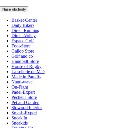
Naše obchody
Basket-Center
Daily Bikers
Direct Running
Direct-Volley
Espace Golf
Foot-Store
Gallop Store
Golf and co
Handball-Store
House of Rugby
La sellerie de Maé
Made in Paradis
Nauti-wave
On-Fight
Padel-Expert
Pecheur-Store
Pet and Garden
Slowood Interior
Smash-Expert
Sneak'In
Sneakids