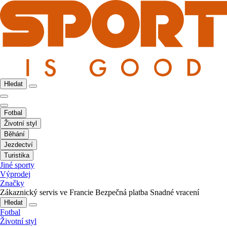
Hledat
Fotbal
Životní styl
Běhání
Jezdectví
Turistika
Jiné sporty
Výprodej
Značky
Zákaznický servis ve Francie
Bezpečná platba
Snadné vracení
Hledat
Fotbal
Životní styl