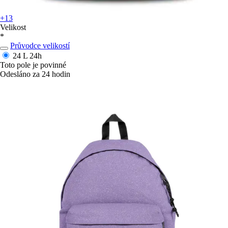
+13
Velikost
*
Průvodce velikostí
24 L
24h
Toto pole je povinné
Odesláno za 24 hodin