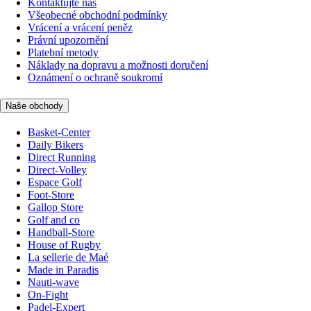
Kontaktujte nás
Všeobecné obchodní podmínky
Vrácení a vrácení peněz
Právní upozornění
Platební metody
Náklady na dopravu a možnosti doručení
Oznámení o ochraně soukromí
Naše obchody
Basket-Center
Daily Bikers
Direct Running
Direct-Volley
Espace Golf
Foot-Store
Gallop Store
Golf and co
Handball-Store
House of Rugby
La sellerie de Maé
Made in Paradis
Nauti-wave
On-Fight
Padel-Expert