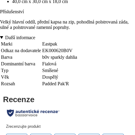
40,0 cm x 30,0 cm x 18,0 cm
Příslušenství
Velký hlavní oddíl, přední kapsa na zip, pohodlná polstrovaná záda,
silné a polstrované ramenní popruhy.
Další informace
Marki
Eastpak
Odkaz na dodavatele
EK000620B0V
Barva
b0v sparkly dahlia
Dominantní barva
Fialová
Typ
Smíšené
Věk
Dospělý
Rozsah
Padded Pak'R