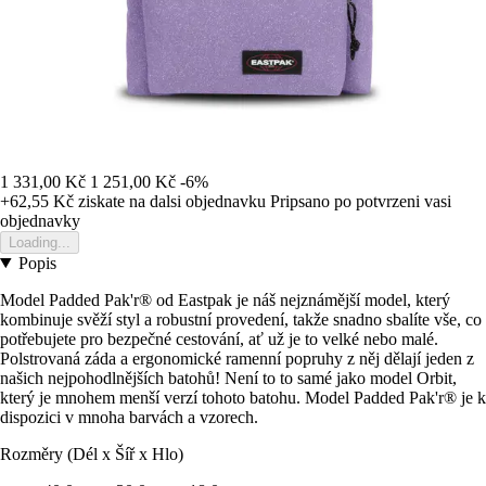
1 331,00 Kč
1 251,00 Kč
-6%
+62,55 Kč
ziskate na dalsi objednavku
Pripsano po potvrzeni vasi
objednavky
Loading...
Popis
Model Padded Pak'r® od Eastpak je náš nejznámější model, který
kombinuje svěží styl a robustní provedení, takže snadno sbalíte vše, co
potřebujete pro bezpečné cestování, ať už je to velké nebo malé.
Polstrovaná záda a ergonomické ramenní popruhy z něj dělají jeden z
našich nejpohodlnějších batohů! Není to to samé jako model Orbit,
který je mnohem menší verzí tohoto batohu. Model Padded Pak'r® je k
dispozici v mnoha barvách a vzorech.
Rozměry (Dél x Šíř x Hlo)