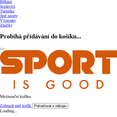
Běhání
Jezdectví
Turistika
Jiné sporty
Výprodej
Značky
Probíhá přidávání do košíku...
Mezisoučet košíku
Zobrazit můj košík
Pokračovat v nákupu
Loading...