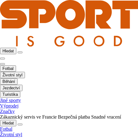
Hledat
Fotbal
Životní styl
Běhání
Jezdectví
Turistika
Jiné sporty
Výprodej
Značky
Zákaznický servis ve Francie
Bezpečná platba
Snadné vracení
Hledat
Fotbal
Životní styl