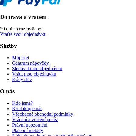
Doprava a vrácení
30 dní na rozmyšlenou
Vraťte svou objednávku
Služby
Můj účet
Centrum nápovědy
Sledovat mou objednávku
Vrátit mou objednávku
Kódy slev
O nás
Kdo jsme?
Kontaktujte nás
Všeobecné obchodní podmínky
Vrácení a vrácení peněz
Právní upozornění
Platební metody
Náklady na dopravu a možnosti doručení