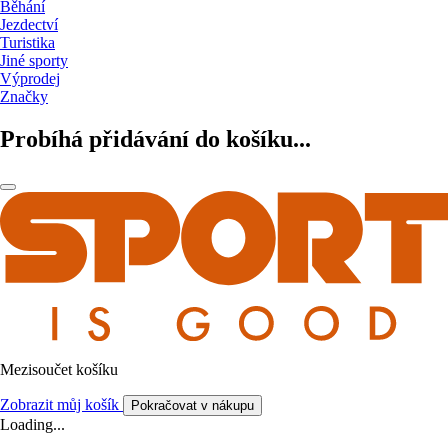
Běhání
Jezdectví
Turistika
Jiné sporty
Výprodej
Značky
Probíhá přidávání do košíku...
Mezisoučet košíku
Zobrazit můj košík
Pokračovat v nákupu
Loading...