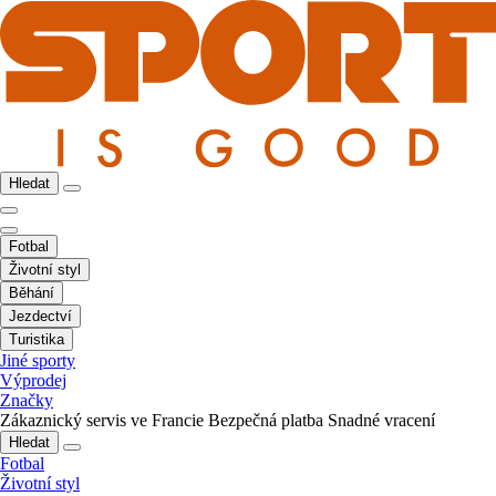
Hledat
Fotbal
Životní styl
Běhání
Jezdectví
Turistika
Jiné sporty
Výprodej
Značky
Zákaznický servis ve Francie
Bezpečná platba
Snadné vracení
Hledat
Fotbal
Životní styl