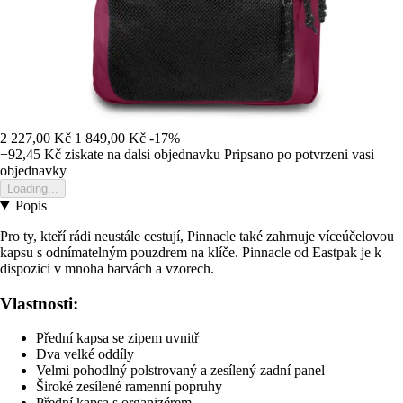
2 227,00 Kč
1 849,00 Kč
-17%
+92,45 Kč
ziskate na dalsi objednavku
Pripsano po potvrzeni vasi
objednavky
Loading...
Popis
Pro ty, kteří rádi neustále cestují, Pinnacle také zahrnuje víceúčelovou
kapsu s odnímatelným pouzdrem na klíče. Pinnacle od Eastpak je k
dispozici v mnoha barvách a vzorech.
Vlastnosti:
Přední kapsa se zipem uvnitř
Dva velké oddíly
Velmi pohodlný polstrovaný a zesílený zadní panel
Široké zesílené ramenní popruhy
Přední kapsa s organizérem