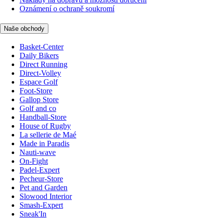
Oznámení o ochraně soukromí
Naše obchody
Basket-Center
Daily Bikers
Direct Running
Direct-Volley
Espace Golf
Foot-Store
Gallop Store
Golf and co
Handball-Store
House of Rugby
La sellerie de Maé
Made in Paradis
Nauti-wave
On-Fight
Padel-Expert
Pecheur-Store
Pet and Garden
Slowood Interior
Smash-Expert
Sneak'In