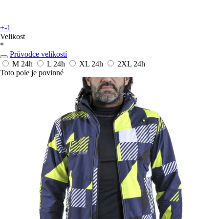
+-1
Velikost
*
Průvodce velikostí
M
24h
L
24h
XL
24h
2XL
24h
Toto pole je povinné