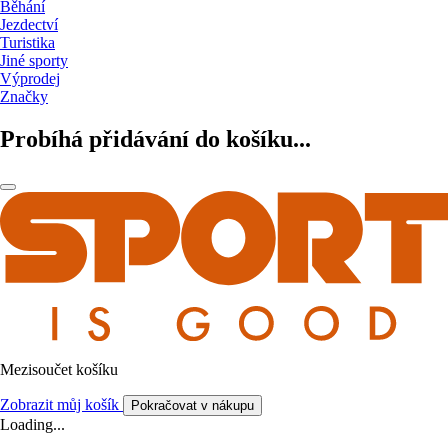
Běhání
Jezdectví
Turistika
Jiné sporty
Výprodej
Značky
Probíhá přidávání do košíku...
Mezisoučet košíku
Zobrazit můj košík
Pokračovat v nákupu
Loading...