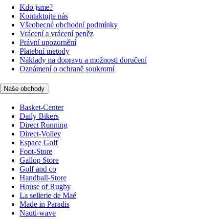
Kdo jsme?
Kontaktujte nás
Všeobecné obchodní podmínky
Vrácení a vrácení peněz
Právní upozornění
Platební metody
Náklady na dopravu a možnosti doručení
Oznámení o ochraně soukromí
Naše obchody
Basket-Center
Daily Bikers
Direct Running
Direct-Volley
Espace Golf
Foot-Store
Gallop Store
Golf and co
Handball-Store
House of Rugby
La sellerie de Maé
Made in Paradis
Nauti-wave