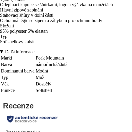
Odepínací kapuce se šňůrkami, logo a výšivka na manžetách
Hlavní zipové zapínání
Stahovací šňůry v dolní části
Ochranná légie se zipem a záhybem pro ochranu brady
Složení
95% polyester 5% elastan
Typ
Softshellový kabát
Další informace
Marki
Peak Mountain
Barva
námořnická/žlutá
Dominantní barva
Modrá
Typ
Muž
Věk
Dospělý
Funkce
Softshell