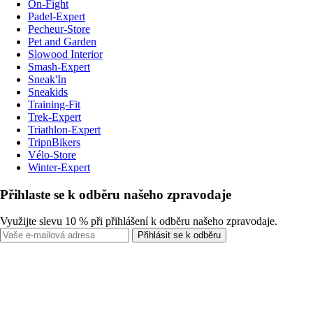
On-Fight
Padel-Expert
Pecheur-Store
Pet and Garden
Slowood Interior
Smash-Expert
Sneak'In
Sneakids
Training-Fit
Trek-Expert
Triathlon-Expert
TripnBikers
Vélo-Store
Winter-Expert
Přihlaste se k odběru našeho zpravodaje
Využijte slevu 10 % při přihlášení k odběru našeho zpravodaje.
Přihlásit se k odběru