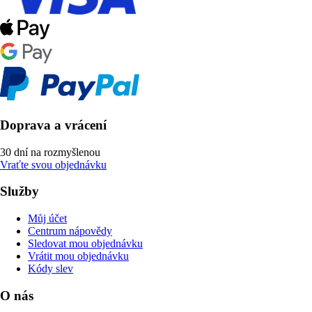
Doprava a vrácení
30 dní na rozmyšlenou
Vraťte svou objednávku
Služby
Můj účet
Centrum nápovědy
Sledovat mou objednávku
Vrátit mou objednávku
Kódy slev
O nás