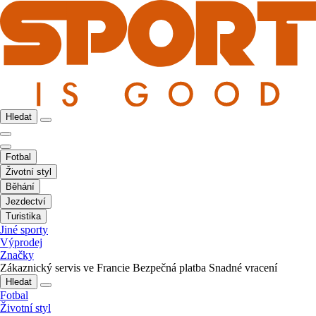
Hledat
Fotbal
Životní styl
Běhání
Jezdectví
Turistika
Jiné sporty
Výprodej
Značky
Zákaznický servis ve Francie
Bezpečná platba
Snadné vracení
Hledat
Fotbal
Životní styl