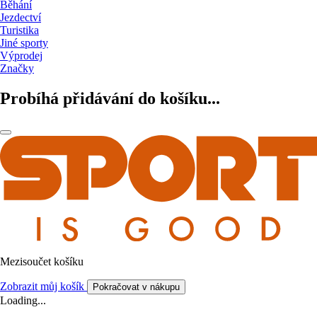
Běhání
Jezdectví
Turistika
Jiné sporty
Výprodej
Značky
Probíhá přidávání do košíku...
Mezisoučet košíku
Zobrazit můj košík
Pokračovat v nákupu
Loading...