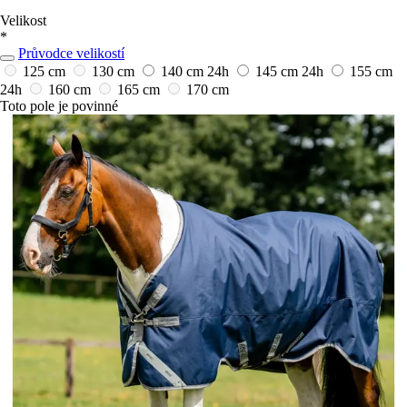
Velikost
*
Průvodce velikostí
125 cm
130 cm
140 cm
24h
145 cm
24h
155 cm
24h
160 cm
165 cm
170 cm
Toto pole je povinné