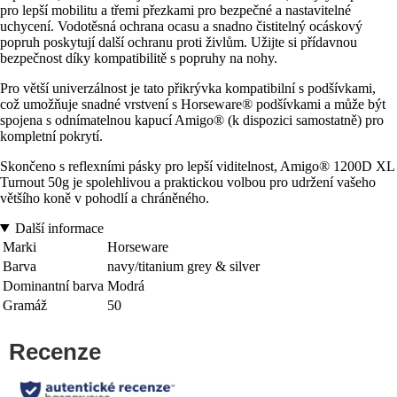
pro lepší mobilitu a třemi přezkami pro bezpečné a nastavitelné
uchycení. Vodotěsná ochrana ocasu a snadno čistitelný ocáskový
popruh poskytují další ochranu proti živlům. Užijte si přídavnou
bezpečnost díky kompatibilitě s popruhy na nohy.
Pro větší univerzálnost je tato přikrývka kompatibilní s podšívkami,
což umožňuje snadné vrstvení s Horseware® podšívkami a může být
spojena s odnímatelnou kapucí Amigo® (k dispozici samostatně) pro
kompletní pokrytí.
Skončeno s reflexními pásky pro lepší viditelnost, Amigo® 1200D XL
Turnout 50g je spolehlivou a praktickou volbou pro udržení vašeho
většího koně v pohodlí a chráněného.
Další informace
Marki
Horseware
Barva
navy/titanium grey & silver
Dominantní barva
Modrá
Gramáž
50