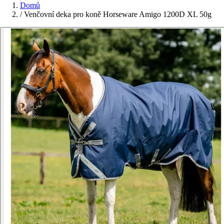
Domů
/
Venčovní deka pro koně Horseware Amigo 1200D XL 50g