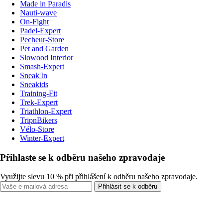
Made in Paradis
Nauti-wave
On-Fight
Padel-Expert
Pecheur-Store
Pet and Garden
Slowood Interior
Smash-Expert
Sneak'In
Sneakids
Training-Fit
Trek-Expert
Triathlon-Expert
TripnBikers
Vélo-Store
Winter-Expert
Přihlaste se k odběru našeho zpravodaje
Využijte slevu 10 % při přihlášení k odběru našeho zpravodaje.
Přihlásit se k odběru