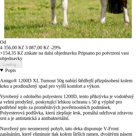
Od
4 356,00 Kč
3 087,00 Kč
-29%
+154,35 Kč
ziskate na dalsi objednavku
Pripsano po potvrzeni vasi
objednavky
Loading...
Popis
Amigo® 1200D XL Turnout 50g nabízí štědřejší přizpůsobení kolem
krku a prodloužený spad pro vyšší komfort a výkon.
Vyrobený z odolného polyesteru 1200D, tento přikrývka je vodotěsný
a velmi prodyšný, poskytující lehkou ochranu s 50 g výplně pro
potřebné teplo za proměnlivých povětrnostních podmínek.
Polyesterová podšívka, která zlepšuje lesk, pomáhá udržovat zdravou
srst a je antistatická a antibakteriální.
Navržený pro neomezený pohyb, tato deka disponuje V-Front
zapínáním, které eliminuje tlak kolem širších ramen, dvojitými pásem