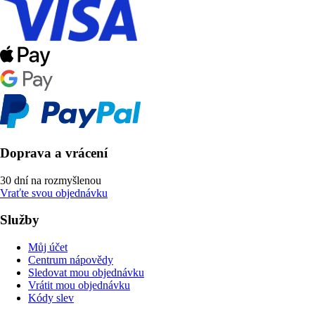
Doprava a vrácení
30 dní na rozmyšlenou
Vraťte svou objednávku
Služby
Můj účet
Centrum nápovědy
Sledovat mou objednávku
Vrátit mou objednávku
Kódy slev