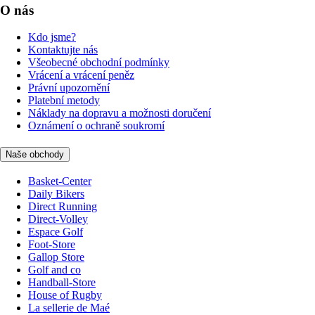
O nás
Kdo jsme?
Kontaktujte nás
Všeobecné obchodní podmínky
Vrácení a vrácení peněz
Právní upozornění
Platební metody
Náklady na dopravu a možnosti doručení
Oznámení o ochraně soukromí
Naše obchody
Basket-Center
Daily Bikers
Direct Running
Direct-Volley
Espace Golf
Foot-Store
Gallop Store
Golf and co
Handball-Store
House of Rugby
La sellerie de Maé