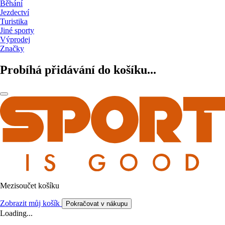
Běhání
Jezdectví
Turistika
Jiné sporty
Výprodej
Značky
Probíhá přidávání do košíku...
Mezisoučet košíku
Zobrazit můj košík
Pokračovat v nákupu
Loading...