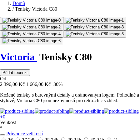
Domů
/
Tenisky Victoria C80
Victoria
Tenisky C80
Přidat recenzi
Od
2 396,00 Kč
1 666,00 Kč
-30%
Kožené tenisky s barevnými detaily a orámovaným logem. Pohodlné a
stylové, Victoria C80 jsou nezbytností pro retro-chic vzhled.
+0
Velikost
*
Průvodce velikostí
36
37
24h
38
24h
39
24h
40
24h
41