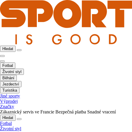
Hledat
Fotbal
Životní styl
Běhání
Jezdectví
Turistika
Jiné sporty
Výprodej
Značky
Zákaznický servis ve Francie
Bezpečná platba
Snadné vracení
Hledat
Fotbal
Životní styl