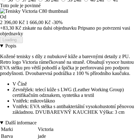
Toto pole je povinné
Od
2 396,00 Kč
1 666,00 Kč
-30%
+83,30 Kč
ziskate na dalsi objednavku
Pripsano po potvrzeni vasi
objednavky
Loading...
Popis
Kožené tenisky s díly z nubukové kůže a barevnými detaily z PU.
Retro logo Victoria rámečkované na straně. Obsahují vysoce hustou
EVA stélku pro větší pohodlí a špička je perforovaná pro podporu
prodyšnosti. Dvoubarevná podrážka z 100 % přírodního kaučuku.
V Číně
Zevnějšek: telecí kůže s LWG (Leather Working Group)
certifikačním odznakem, syntetika a textil
Vnitřek: mikrovlákno
Vnitřek: EVA stélka s antibakteriální vysokohustotní pěnovou
základnou. DVUBAREVNÝ KAUCHEK Výška: 3 cm
Další informace
Marki
Victoria
Barva
jade