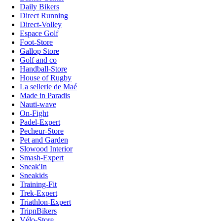
Daily Bikers
Direct Running
Direct-Volley
Espace Golf
Foot-Store
Gallop Store
Golf and co
Handball-Store
House of Rugby
La sellerie de Maé
Made in Paradis
Nauti-wave
On-Fight
Padel-Expert
Pecheur-Store
Pet and Garden
Slowood Interior
Smash-Expert
Sneak'In
Sneakids
Training-Fit
Trek-Expert
Triathlon-Expert
TripnBikers
Vélo-Store