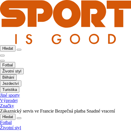
Hledat
Fotbal
Životní styl
Běhání
Jezdectví
Turistika
Jiné sporty
Výprodej
Značky
Zákaznický servis ve Francie
Bezpečná platba
Snadné vracení
Hledat
Fotbal
Životní styl