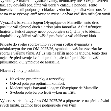
Vyrobený z materiálů vysoké kvality, tréninkový dres OM je navržen
tak, aby odváděl pot, čímž vás udrží v chladu a pohodlí. Tento
inovativní textil podporuje cirkulaci vzduchu a pomáhá vám soustředit
se na vaše výkony, aniž byste se museli obávat vnějších rušivých vlivů.
Výrazně s barvami a logem Olympique de Marseille, tento dres
posiluje váš týmový duch a hrdost jako fanouška. Ať už trénujete,
hrajete přátelské zápasy nebo podporujete svůj tým, je to ideální
doplněk k vyjádření vaší vášně pro fotbal a váš oblíbený klub.
Přidejte do svého sportovního vybavení špetku dynamiky s
tréninkovým dresem OM 2025/26, symbolem vašeho závazku ke
sportu a vašemu týmu. Ať už jste na hřišti nebo na tribuně, tento dres
nejen že představuje kvalitní produkt, ale také prohlášení o vaší
příslušnosti k Olympique de Marseille.
Hlavní výhody produktu:
Navrženo pro tréninky a rozcvičky.
Odvod potu pro optimální komfort.
Moderní styl s barvami a logem Olympique de Marseille.
Svoboda pohybu pro lepší výkon na hřišti.
Vyberte si tréninkový dres OM 2025/26 a připravte se na překonávání
svých limitů, zatímco hrdě podporujete svůj tým!