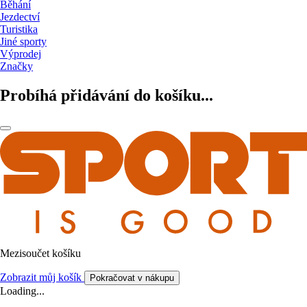
Běhání
Jezdectví
Turistika
Jiné sporty
Výprodej
Značky
Probíhá přidávání do košíku...
Mezisoučet košíku
Zobrazit můj košík
Pokračovat v nákupu
Loading...