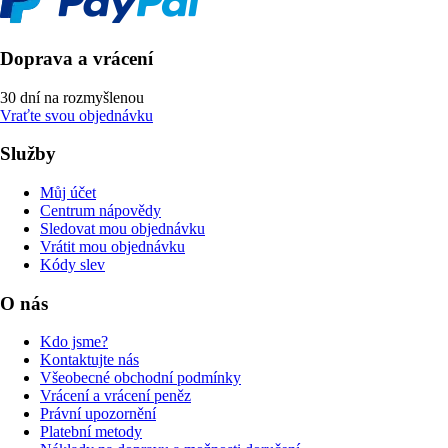
Doprava a vrácení
30 dní na rozmyšlenou
Vraťte svou objednávku
Služby
Můj účet
Centrum nápovědy
Sledovat mou objednávku
Vrátit mou objednávku
Kódy slev
O nás
Kdo jsme?
Kontaktujte nás
Všeobecné obchodní podmínky
Vrácení a vrácení peněz
Právní upozornění
Platební metody