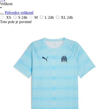
Velikost
*
Průvodce velikostí
XS
S
24h
M
L
24h
XL
24h
Toto pole je povinné