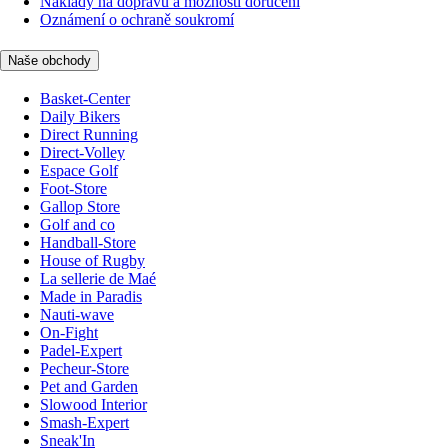
Náklady na dopravu a možnosti doručení
Oznámení o ochraně soukromí
Naše obchody
Basket-Center
Daily Bikers
Direct Running
Direct-Volley
Espace Golf
Foot-Store
Gallop Store
Golf and co
Handball-Store
House of Rugby
La sellerie de Maé
Made in Paradis
Nauti-wave
On-Fight
Padel-Expert
Pecheur-Store
Pet and Garden
Slowood Interior
Smash-Expert
Sneak'In