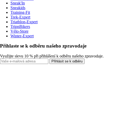
Sneak'In
Sneakids
Training-Fit
Trek-Expert
Triathlon-Expert
TripnBikers
Vélo-Store
Winter-Expert
Přihlaste se k odběru našeho zpravodaje
Využijte slevu 10 % při přihlášení k odběru našeho zpravodaje.
Přihlásit se k odběru