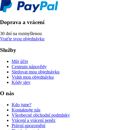
Doprava a vrácení
30 dní na rozmyšlenou
Vraťte svou objednávku
Služby
Můj účet
Centrum nápovědy
Sledovat mou objednávku
Vrátit mou objednávku
Kódy slev
O nás
Kdo jsme?
Kontaktujte nás
Všeobecné obchodní podmínky
Vrácení a vrácení peněz
Právní upozornění