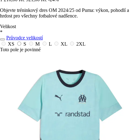
Objevte tréninkový dres OM 2024/25 od Puma: výkon, pohodlí a
hrdost pro všechny fotbalové nadšence.
Velikost
*
Průvodce velikostí
XS
S
M
L
XL
2XL
Toto pole je povinné