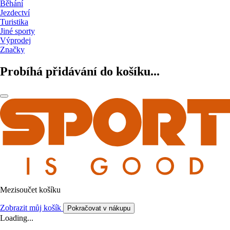
Běhání
Jezdectví
Turistika
Jiné sporty
Výprodej
Značky
Probíhá přidávání do košíku...
Mezisoučet košíku
Zobrazit můj košík
Pokračovat v nákupu
Loading...