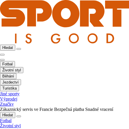
Hledat
Fotbal
Životní styl
Běhání
Jezdectví
Turistika
Jiné sporty
Výprodej
Značky
Zákaznický servis ve Francie
Bezpečná platba
Snadné vracení
Hledat
Fotbal
Životní styl