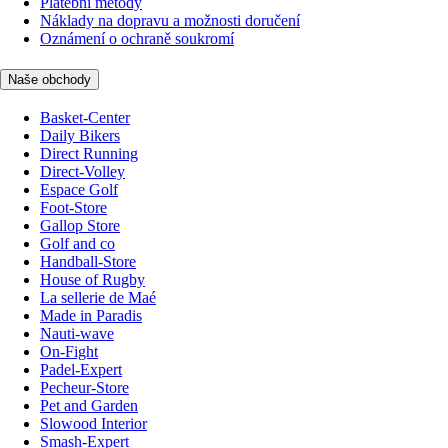
Platební metody
Náklady na dopravu a možnosti doručení
Oznámení o ochraně soukromí
Naše obchody
Basket-Center
Daily Bikers
Direct Running
Direct-Volley
Espace Golf
Foot-Store
Gallop Store
Golf and co
Handball-Store
House of Rugby
La sellerie de Maé
Made in Paradis
Nauti-wave
On-Fight
Padel-Expert
Pecheur-Store
Pet and Garden
Slowood Interior
Smash-Expert