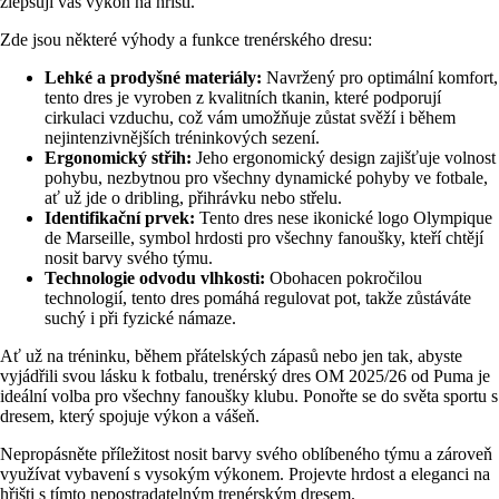
zlepšují váš výkon na hřišti.
Zde jsou některé výhody a funkce trenérského dresu:
Lehké a prodyšné materiály:
Navržený pro optimální komfort,
tento dres je vyroben z kvalitních tkanin, které podporují
cirkulaci vzduchu, což vám umožňuje zůstat svěží i během
nejintenzivnějších tréninkových sezení.
Ergonomický střih:
Jeho ergonomický design zajišťuje volnost
pohybu, nezbytnou pro všechny dynamické pohyby ve fotbale,
ať už jde o dribling, přihrávku nebo střelu.
Identifikační prvek:
Tento dres nese ikonické logo Olympique
de Marseille, symbol hrdosti pro všechny fanoušky, kteří chtějí
nosit barvy svého týmu.
Technologie odvodu vlhkosti:
Obohacen pokročilou
technologií, tento dres pomáhá regulovat pot, takže zůstáváte
suchý i při fyzické námaze.
Ať už na tréninku, během přátelských zápasů nebo jen tak, abyste
vyjádřili svou lásku k fotbalu, trenérský dres OM 2025/26 od Puma je
ideální volba pro všechny fanoušky klubu. Ponořte se do světa sportu s
dresem, který spojuje výkon a vášeň.
Nepropásněte příležitost nosit barvy svého oblíbeného týmu a zároveň
využívat vybavení s vysokým výkonem. Projevte hrdost a eleganci na
hřišti s tímto nepostradatelným trenérským dresem.