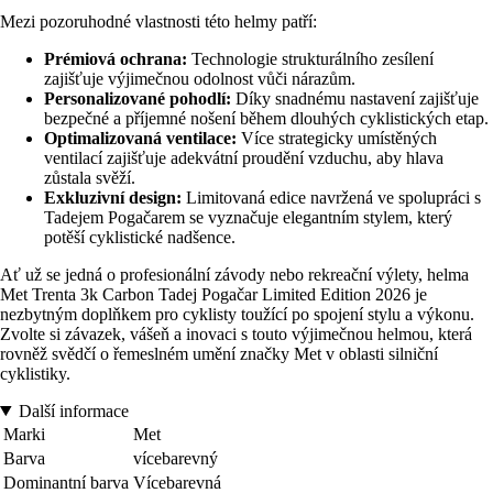
Mezi pozoruhodné vlastnosti této helmy patří:
Prémiová ochrana:
Technologie strukturálního zesílení
zajišťuje výjimečnou odolnost vůči nárazům.
Personalizované pohodlí:
Díky snadnému nastavení zajišťuje
bezpečné a příjemné nošení během dlouhých cyklistických etap.
Optimalizovaná ventilace:
Více strategicky umístěných
ventilací zajišťuje adekvátní proudění vzduchu, aby hlava
zůstala svěží.
Exkluzivní design:
Limitovaná edice navržená ve spolupráci s
Tadejem Pogačarem se vyznačuje elegantním stylem, který
potěší cyklistické nadšence.
Ať už se jedná o profesionální závody nebo rekreační výlety, helma
Met Trenta 3k Carbon Tadej Pogačar Limited Edition 2026 je
nezbytným doplňkem pro cyklisty toužící po spojení stylu a výkonu.
Zvolte si závazek, vášeň a inovaci s touto výjimečnou helmou, která
rovněž svědčí o řemeslném umění značky Met v oblasti silniční
cyklistiky.
Další informace
Marki
Met
Barva
vícebarevný
Dominantní barva
Vícebarevná