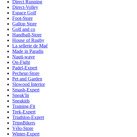
Direct Running
Direct-Volley
Espace Golf
Foot-Store
Gallop Store
Golf and co
Handball-Store
House of Rugby
La sellerie de Maé
Made in Paradis
Nauti-wave
On-Fight
Padel-Expert
Pecheur-Store
Pet and Garden
Slowood Interior
Smash-Expert
Sneak'In
Sneakids
Training-Fit
Trek-Expert
Triathlon-Expert
TripnBikers
Vélo-Store
Winter-Expert