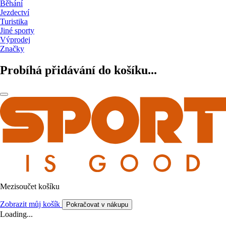
Běhání
Jezdectví
Turistika
Jiné sporty
Výprodej
Značky
Probíhá přidávání do košíku...
Mezisoučet košíku
Zobrazit můj košík
Pokračovat v nákupu
Loading...