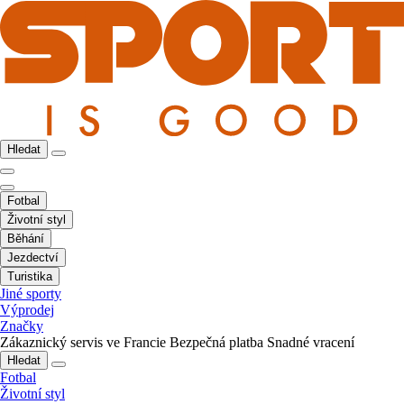
Hledat
Fotbal
Životní styl
Běhání
Jezdectví
Turistika
Jiné sporty
Výprodej
Značky
Zákaznický servis ve Francie
Bezpečná platba
Snadné vracení
Hledat
Fotbal
Životní styl