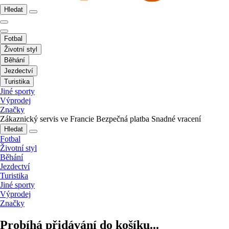
Hledat
Fotbal
Životní styl
Běhání
Jezdectví
Turistika
Jiné sporty
Výprodej
Značky
Zákaznický servis ve Francie
Bezpečná platba
Snadné vracení
Hledat
Fotbal
Životní styl
Běhání
Jezdectví
Turistika
Jiné sporty
Výprodej
Značky
Probíhá přidávání do košíku...