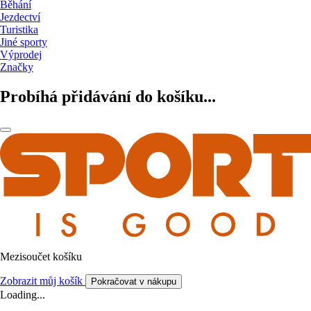
Běhání
Jezdectví
Turistika
Jiné sporty
Výprodej
Značky
Probíhá přidávání do košíku...
Mezisoučet košíku
Zobrazit můj košík
Pokračovat v nákupu
Loading...