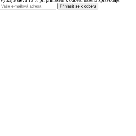
Využijte slevu 10 % při přihlášení k odběru našeho zpravodaje.
Přihlásit se k odběru