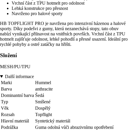
Vrchní část z TPU hotmelt pro odolnost
Lehká konstrukce pro přesnost
Navrženo pro halové sporty
HB TOPFLIGHT PRO je navržena pro intenzivní házenou a halové
sporty. Díky podešvi z gumy, která nezanechává stopy, tato obuv
nabízí vynikající přilnavost na vnitřních površích. Vrchní část z TPU
hotmelt zajišťuje odolnost, lehké pohodlí a přesné usazení. Ideální pro
rychlé pohyby a ostré zatáčky na hřišti.
Složení
MESH/PU/TPU
Další informace
Marki
Hummel
Barva
anthracite
Dominantní barva
Šedá
Typ
Smíšené
Věk
Dospělý
Rozsah
Topflight
Hlavní materiál
Syntetický materiál
Podrážka
Guma odolná vůči abrazivnímu opotřebení