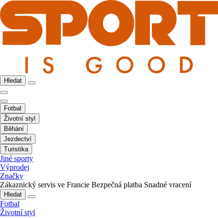
Hledat
Fotbal
Životní styl
Běhání
Jezdectví
Turistika
Jiné sporty
Výprodej
Značky
Zákaznický servis ve Francie
Bezpečná platba
Snadné vracení
Hledat
Fotbal
Životní styl