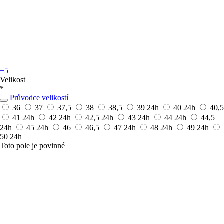
+5
Velikost
*
Průvodce velikostí
36
37
37,5
38
38,5
39
24h
40
24h
40,5
41
24h
42
24h
42,5
24h
43
24h
44
24h
44,5
24h
45
24h
46
46,5
47
24h
48
24h
49
24h
50
24h
Toto pole je povinné