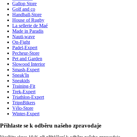
Gallop Store
Golf and co
Handball-Store
House of Rugby
La sellerie de Maé
Made in Paradis
Nauti-wave
On-Fight
Padel-Expert
Pecheur-Store
Pet and Garden
Slowood Interior
Smash-Expert
Sneak'In
Sneakids
Training-Fit
Trek-Expert
Triathlon-Expert
TripnBikers
Vélo-Store
Winter-Expert
Přihlaste se k odběru našeho zpravodaje