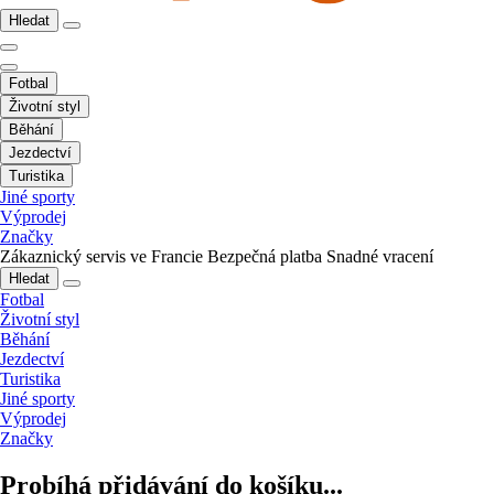
Hledat
Fotbal
Životní styl
Běhání
Jezdectví
Turistika
Jiné sporty
Výprodej
Značky
Zákaznický servis ve Francie
Bezpečná platba
Snadné vracení
Hledat
Fotbal
Životní styl
Běhání
Jezdectví
Turistika
Jiné sporty
Výprodej
Značky
Probíhá přidávání do košíku...