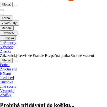
Hledat
Fotbal
Životní styl
Běhání
Jezdectví
Turistika
Jiné sporty
Výprodej
Značky
Zákaznický servis ve Francie
Bezpečná platba
Snadné vracení
Hledat
Fotbal
Životní styl
Běhání
Jezdectví
Turistika
Jiné sporty
Výprodej
Značky
Probíhá přidávání do košíku...