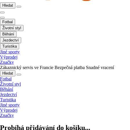
Hledat
Fotbal
Životní styl
Běhání
Jezdectví
Turistika
Jiné sporty
Výprodej
Značky
Zákaznický servis ve Francie
Bezpečná platba
Snadné vracení
Hledat
Fotbal
Životní styl
Běhání
Jezdectví
Turistika
Jiné sporty
Výprodej
Značky
Probíhá přidávání do košíku...