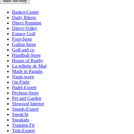
Naše obchody
Basket-Center
Daily Bikers
Direct Running
Direct-Volley
Espace Golf
Foot-Store
Gallop Store
Golf and co
Handball-Store
House of Rugby
La sellerie de Maé
Made in Paradis
Nauti-wave
On-Fight
Padel-Expert
Pecheur-Store
Pet and Garden
Slowood Interior
Smash-Expert
Sneak'In
Sneakids
Training-Fit
Trek-Expert