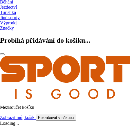
Běhání
Jezdectví
Turistika
Jiné sporty
Výprodej
Značky
Probíhá přidávání do košíku...
Mezisoučet košíku
Zobrazit můj košík
Pokračovat v nákupu
Loading...