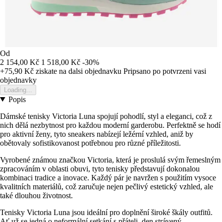
Od
2 154,00 Kč
1 518,00 Kč
-30%
+75,90 Kč
ziskate na dalsi objednavku
Pripsano po potvrzeni vasi
objednavky
Loading...
Popis
Dámské tenisky Victoria Luna spojují pohodlí, styl a eleganci, což z
nich dělá nezbytnost pro každou moderní garderobu. Perfektně se hodí
pro aktivní ženy, tyto sneakers nabízejí ležérní vzhled, aniž by
obětovaly sofistikovanost potřebnou pro různé příležitosti.
Vyrobené známou značkou Victoria, která je proslulá svým řemeslným
zpracováním v oblasti obuvi, tyto tenisky představují dokonalou
kombinaci tradice a inovace. Každý pár je navržen s použitím vysoce
kvalitních materiálů, což zaručuje nejen pečlivý estetický vzhled, ale
také dlouhou životnost.
Tenisky Victoria Luna jsou ideální pro doplnění široké škály outfitů.
Ať už se jedná o neformální setkání s přáteli, den strávený