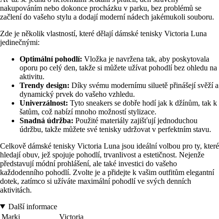
nakupováním nebo dokonce procházku v parku, bez problémů se
začlení do vašeho stylu a dodají moderní nádech jakémukoli souboru.
Zde je několik vlastností, které dělají dámské tenisky Victoria Luna
jedinečnými:
Optimální pohodlí:
Vložka je navržena tak, aby poskytovala
oporu po celý den, takže si můžete užívat pohodlí bez ohledu na
aktivitu.
Trendy design:
Díky svému modernímu siluetě přinášejí svěží a
dynamický prvek do vašeho vzhledu.
Univerzálnost:
Tyto sneakers se dobře hodí jak k džínům, tak k
šatům, což nabízí mnoho možností stylizace.
Snadná údržba:
Použité materiály zajišťují jednoduchou
údržbu, takže můžete své tenisky udržovat v perfektním stavu.
Celkově dámské tenisky Victoria Luna jsou ideální volbou pro ty, které
hledají obuv, jež spojuje pohodlí, trvanlivost a estetičnost. Nejenže
představují módní prohlášení, ale také investici do vašeho
každodenního pohodlí. Zvolte je a přidejte k vašim outfitům elegantní
dotek, zatímco si užíváte maximální pohodlí ve svých denních
aktivitách.
Další informace
Marki
Victoria