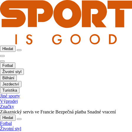
Hledat
Fotbal
Životní styl
Běhání
Jezdectví
Turistika
Jiné sporty
Výprodej
Značky
Zákaznický servis ve Francie
Bezpečná platba
Snadné vracení
Hledat
Fotbal
Životní styl