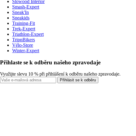
Slowood Interior
Smash-Expert
Sneak'In
Sneakids
Training-Fit
Trek-Expert
Triathlon-Expert
TripnBikers
Vélo-Store
Winter-Expert
Přihlaste se k odběru našeho zpravodaje
Využijte slevu 10 % při přihlášení k odběru našeho zpravodaje.
Přihlásit se k odběru