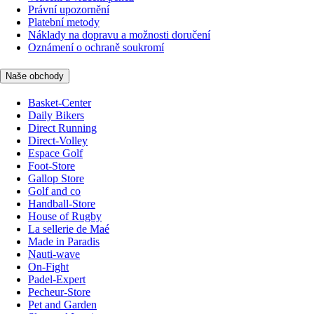
Právní upozornění
Platební metody
Náklady na dopravu a možnosti doručení
Oznámení o ochraně soukromí
Naše obchody
Basket-Center
Daily Bikers
Direct Running
Direct-Volley
Espace Golf
Foot-Store
Gallop Store
Golf and co
Handball-Store
House of Rugby
La sellerie de Maé
Made in Paradis
Nauti-wave
On-Fight
Padel-Expert
Pecheur-Store
Pet and Garden