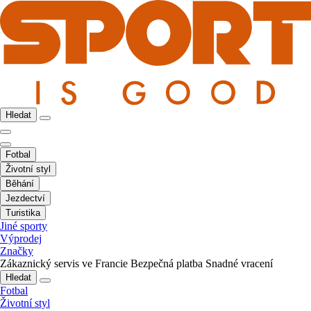
Hledat
Fotbal
Životní styl
Běhání
Jezdectví
Turistika
Jiné sporty
Výprodej
Značky
Zákaznický servis ve Francie
Bezpečná platba
Snadné vracení
Hledat
Fotbal
Životní styl