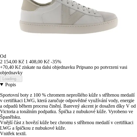
Od
2 154,00 Kč
1 408,00 Kč
-35%
+70,40 Kč
ziskate na dalsi objednavku
Pripsano po potvrzeni vasi
objednavky
Loading...
Popis
Sportovní boty z 100 % chromem neprošlého kůže s stříbrnou medailí
v certifikaci LWG, která zaručuje odpovědné využívání vody, energie
a odpadů během procesu činění. Barevný akcent je dosažen díky V od
Victoria a tonálním podpatku. Špička z nubukové kůže. Vyrobeno ve
Španělsku.
Vnější část z hovězí kůže bez chromu s stříbrnou medailí v certifikaci
LWG a špičkou z nubukové kůže.
Vnitřek textil.