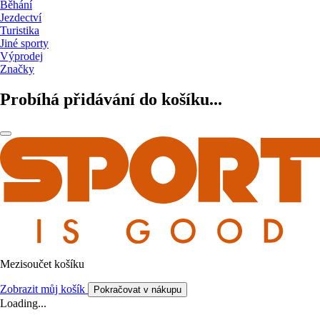
Běhání
Jezdectví
Turistika
Jiné sporty
Výprodej
Značky
Probíhá přidávání do košíku...
Mezisoučet košíku
Zobrazit můj košík
Pokračovat v nákupu
Loading...