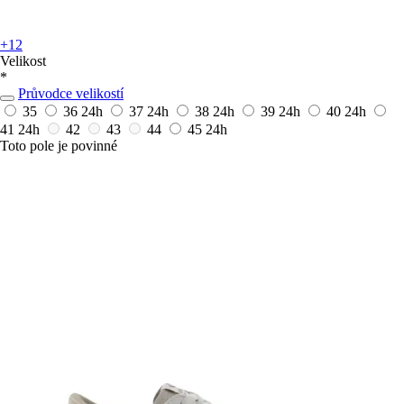
+12
Velikost
*
Průvodce velikostí
35
36
24h
37
24h
38
24h
39
24h
40
24h
41
24h
42
43
44
45
24h
Toto pole je povinné