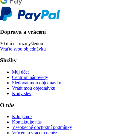
Doprava a vrácení
30 dní na rozmyšlenou
Vraťte svou objednávku
Služby
Můj účet
Centrum nápovědy
Sledovat mou objednávku
Vrátit mou objednávku
Kódy slev
O nás
Kdo jsme?
Kontaktujte nás
Všeobecné obchodní podmínky
Vrácení a vrácení peněz