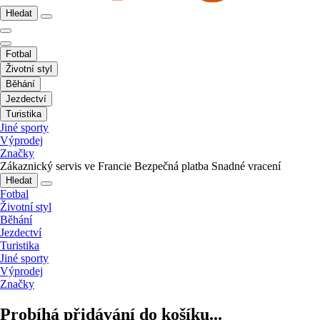
Hledat
Fotbal
Životní styl
Běhání
Jezdectví
Turistika
Jiné sporty
Výprodej
Značky
Zákaznický servis ve Francie
Bezpečná platba
Snadné vracení
Hledat
Fotbal
Životní styl
Běhání
Jezdectví
Turistika
Jiné sporty
Výprodej
Značky
Probíhá přidávání do košíku...