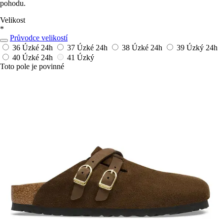
pohodu.
Velikost
*
Průvodce velikostí
36 Úzké
24h
37 Úzké
24h
38 Úzké
24h
39 Úzký
24h
40 Úzké
24h
41 Úzký
Toto pole je povinné