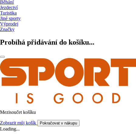
Běhání
Jezdectví
Turistika
Jiné sporty
Výprodej
Značky
Probíhá přidávání do košíku...
Mezisoučet košíku
Zobrazit můj košík
Pokračovat v nákupu
Loading...