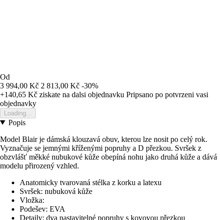
Od
3 994,00 Kč
2 813,00 Kč
-30%
+140,65 Kč
ziskate na dalsi objednavku
Pripsano po potvrzeni vasi
objednavky
Loading...
Popis
Model Blair je dámská klouzavá obuv, kterou lze nosit po celý rok.
Vyznačuje se jemnými kříženými popruhy a D přezkou. Svršek z
obzvlášť měkké nubukové kůže obepíná nohu jako druhá kůže a dává
modelu přirozený vzhled.
Anatomicky tvarovaná stélka z korku a latexu
Svršek: nubuková kůže
Vložka:
Podešev: EVA
Detaily: dva nastavitelné popruhy s kovovou přezkou