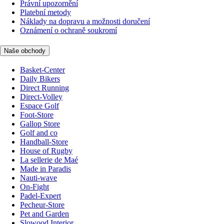
Právní upozornění
Platební metody
Náklady na dopravu a možnosti doručení
Oznámení o ochraně soukromí
Naše obchody
Basket-Center
Daily Bikers
Direct Running
Direct-Volley
Espace Golf
Foot-Store
Gallop Store
Golf and co
Handball-Store
House of Rugby
La sellerie de Maé
Made in Paradis
Nauti-wave
On-Fight
Padel-Expert
Pecheur-Store
Pet and Garden
Slowood Interior