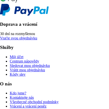
Doprava a vrácení
30 dní na rozmyšlenou
Vraťte svou objednávku
Služby
Můj účet
Centrum nápovědy
Sledovat mou objednávku
Vrátit mou objednávku
Kódy slev
O nás
Kdo jsme?
Kontaktujte nás
Všeobecné obchodní podmínky
Vrácení a vrácení peněz