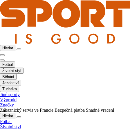
Hledat
Fotbal
Životní styl
Běhání
Jezdectví
Turistika
Jiné sporty
Výprodej
Značky
Zákaznický servis ve Francie
Bezpečná platba
Snadné vracení
Hledat
Fotbal
Životní styl