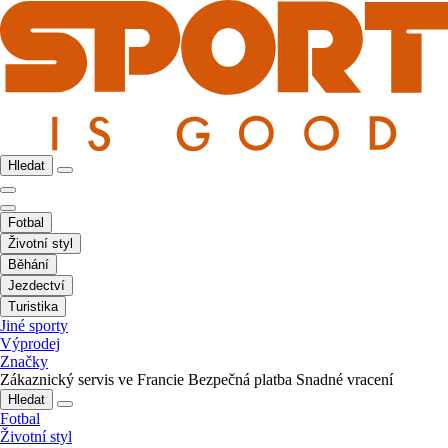
Hledat
Fotbal
Životní styl
Běhání
Jezdectví
Turistika
Jiné sporty
Výprodej
Značky
Zákaznický servis ve Francie
Bezpečná platba
Snadné vracení
Hledat
Fotbal
Životní styl