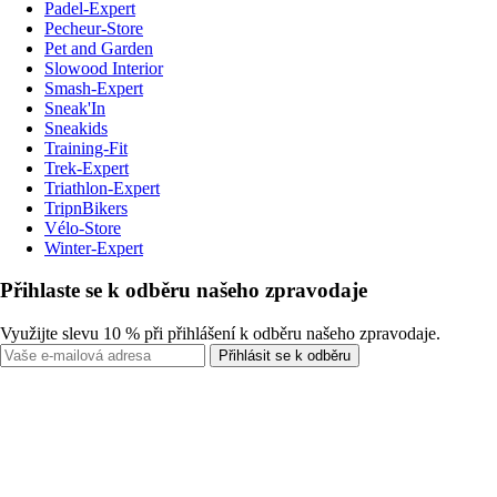
Padel-Expert
Pecheur-Store
Pet and Garden
Slowood Interior
Smash-Expert
Sneak'In
Sneakids
Training-Fit
Trek-Expert
Triathlon-Expert
TripnBikers
Vélo-Store
Winter-Expert
Přihlaste se k odběru našeho zpravodaje
Využijte slevu 10 % při přihlášení k odběru našeho zpravodaje.
Přihlásit se k odběru