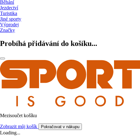
Běhání
Jezdectví
Turistika
Jiné sporty
Výprodej
Značky
Probíhá přidávání do košíku...
Mezisoučet košíku
Zobrazit můj košík
Pokračovat v nákupu
Loading...