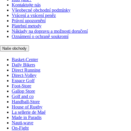
Kontaktujte nás
Všeobecné obchodní podmínky
Vrácení a vrácení peněz
Právní upozornění
Platební metody
Náklady na dopravu a možnosti doručení
Oznámení o ochraně soukromí
Naše obchody
Basket-Center
Daily Bikers
Direct Running
Direct-Volley
Espace Golf
Foot-Store
Gallop Store
Golf and co
Handball-Store
House of Rugby
La sellerie de Maé
Made in Paradis
Nauti-wave
On-Fight