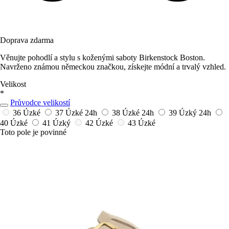
Doprava zdarma
Věnujte pohodlí a stylu s koženými saboty Birkenstock Boston.
Navrženo známou německou značkou, získejte módní a trvalý vzhled.
Velikost
*
Průvodce velikostí
36 Úzké
37 Úzké
24h
38 Úzké
24h
39 Úzký
24h
40 Úzké
41 Úzký
42 Úzké
43 Úzké
Toto pole je povinné