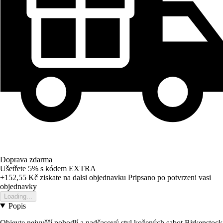
Doprava zdarma
Ušetřete 5%
s kódem
EXTRA
+152,55 Kč
ziskate na dalsi objednavku
Pripsano po potvrzeni vasi
objednavky
Loading...
Popis
Objevte nejvyšší pohodlí a nadčasový styl kožených sabot Birkenstock