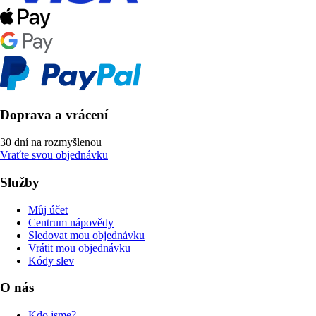
Doprava a vrácení
30 dní na rozmyšlenou
Vraťte svou objednávku
Služby
Můj účet
Centrum nápovědy
Sledovat mou objednávku
Vrátit mou objednávku
Kódy slev
O nás
Kdo jsme?