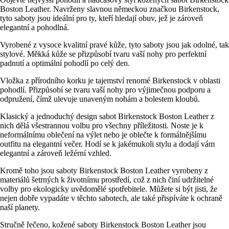
Boston Leather. Navrženy slavnou německou značkou Birkenstock,
tyto saboty jsou ideální pro ty, kteří hledají obuv, jež je zároveň
elegantní a pohodlná.
Vyrobené z vysoce kvalitní pravé kůže, tyto saboty jsou jak odolné, tak
stylové. Měkká kůže se přizpůsobí tvaru vaší nohy pro perfektní
padnutí a optimální pohodlí po celý den.
Vložka z přírodního korku je tajemství renomé Birkenstock v oblasti
pohodlí. Přizpůsobí se tvaru vaší nohy pro výjimečnou podporu a
odpružení, čímž ulevuje unaveným nohám a bolestem kloubů.
Klasický a jednoduchý design sabot Birkenstock Boston Leather z
nich dělá všestrannou volbu pro všechny příležitosti. Noste je k
neformálnímu oblečení na výlet nebo je oblečte k formálnějšímu
outfitu na elegantní večer. Hodí se k jakémukoli stylu a dodají vám
elegantní a zároveň ležérní vzhled.
Kromě toho jsou saboty Birkenstock Boston Leather vyrobeny z
materiálů šetrných k životnímu prostředí, což z nich činí udržitelné
volby pro ekologicky uvědomělé spotřebitele. Můžete si být jisti, že
nejen dobře vypadáte v těchto sabotech, ale také přispíváte k ochraně
naší planety.
Stručně řečeno, kožené saboty Birkenstock Boston Leather jsou