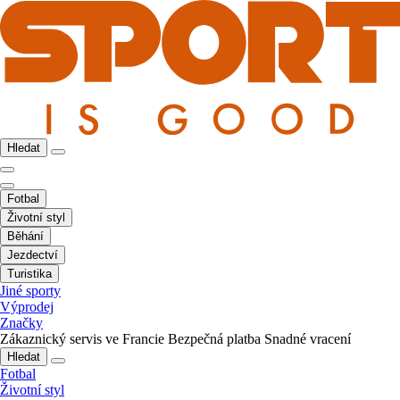
Hledat
Fotbal
Životní styl
Běhání
Jezdectví
Turistika
Jiné sporty
Výprodej
Značky
Zákaznický servis ve Francie
Bezpečná platba
Snadné vracení
Hledat
Fotbal
Životní styl