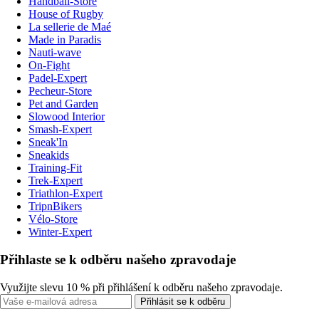
Handball-Store
House of Rugby
La sellerie de Maé
Made in Paradis
Nauti-wave
On-Fight
Padel-Expert
Pecheur-Store
Pet and Garden
Slowood Interior
Smash-Expert
Sneak'In
Sneakids
Training-Fit
Trek-Expert
Triathlon-Expert
TripnBikers
Vélo-Store
Winter-Expert
Přihlaste se k odběru našeho zpravodaje
Využijte slevu 10 % při přihlášení k odběru našeho zpravodaje.
Přihlásit se k odběru