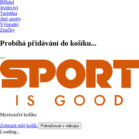
Běhání
Jezdectví
Turistika
Jiné sporty
Výprodej
Značky
Probíhá přidávání do košíku...
Mezisoučet košíku
Zobrazit můj košík
Pokračovat v nákupu
Loading...