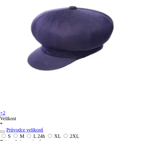
+2
Velikost
*
Průvodce velikostí
S
M
L
24h
XL
2XL